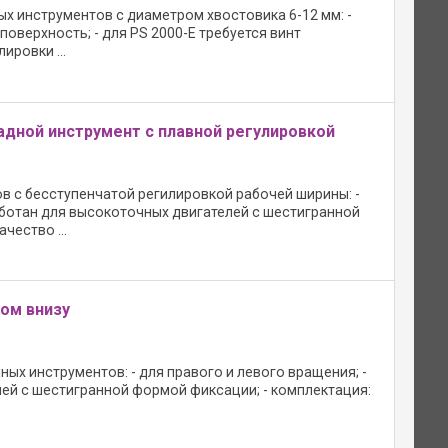
ых инструментов с диаметром хвостовика 6-12 мм: -
верхность; - для PS 2000-E требуется винт
ировки ...
адной инструмент с плавной регулировкой
в с бесступенчатой регилировкой рабочей ширины: -
аботан для высокоточных двигателей с шестигранной
чество ...
ом внизу
ых инструментов: - для правого и левого вращения; -
ей с шестигранной формой фиксации; - комплектация: