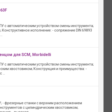
 63F
ПУ с автоматическим устройством смены инструмента;
; Конструктивное исполнение: - сопряжение DIN 69893
..
нцом для SCM, Morbidelli
ПУ с автоматическим устройством смены инструмента;
ским хвостовиком; Конструкция и преимущества: -
...
; - фрезерные станки с верхним расположением
инструментов с цилиндрическим хвостовиком;
ния; - высокая ...