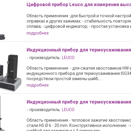
Цифровой прибор Leuco для измерения выс
Область применения -для быстрой и точной настро
оправках и других зажимах: - стабильность повторя
сплава; - цифровой индикатор; - простая установка и 
подробнее
Индукционный прибор для термоусаживания
производитель:
LEUCO
Область применения: - для сжатия хвостовиков HW фр
индукционного прибора для термоусаживания ISG340
посредством простой замены шайб; ...
подробнее
Индукционный прибор для термоусаживания 
производитель:
LEUCO
Область применения - тепловое зажатие хвостовиков
стали HS Ø 6 - 20 mm. Конструктивное исполнение: 
шайбой для зажимов и с 3 сменными ...