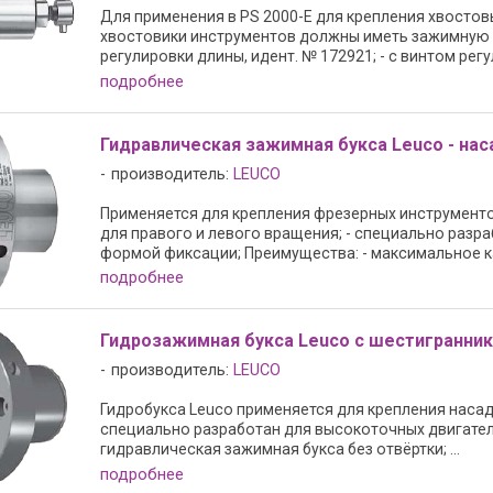
Для применения в PS 2000-E для крепления хвостов
хвостовики инструментов должны иметь зажимную по
регулировки длины, идент. № 172921; - с винтом регул
подробнее
Гидравлическая зажимная букса Leuco - нас
производитель:
LEUCO
Применяется для крепления фрезерных инструменто
для правого и левого вращения; - специально разр
формой фиксации; Преимущества: - максимальное ка
подробнее
Гидрозажимная букса Leuco с шестигранник
производитель:
LEUCO
Гидробукса Leuco применяется для крепления насадн
специально разработан для высокоточных двигател
гидравлическая зажимная букса без отвёртки; ...
подробнее