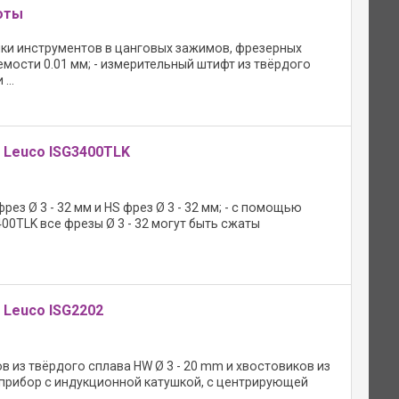
оты
йки инструментов в цанговых зажимов, фрезерных
емости 0.01 мм; - измерительный штифт из твёрдого
...
 Leuco ISG3400TLK
ез Ø 3 - 32 мм и HS фрез Ø 3 - 32 мм; - с помощью
0TLK все фрезы Ø 3 - 32 могут быть сжаты
Leuco ISG2202
 из твёрдого сплава HW Ø 3 - 20 mm и хвостовиков из
- прибор с индукционной катушкой, с центрирующей