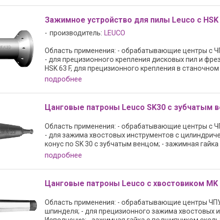
Зажимное устройство для пилы Leuco с HSK
производитель:
LEUCO
Область применения: - обрабатывающие центры с Ч
- для прецизионного крепления дисковых пил и фрез
HSK 63 F, для прецизионного крепления в станочном .
подробнее
Цанговые патроны Leuco SK30 с зубчатым ве
Область применения: - обрабатывающие центры с Ч
- для зажима хвостовых инструментов с цилиндриче
конус по SK 30 с зубчатым венцом; - зажимная гайка с 
подробнее
Цанговые патроны Leuco с хвостовиком MK
Область применения: - обрабатывающие центры ЧПУ
шпинделя; - для прецизионного зажима хвостовых 
Исполнение: - зажимная гайка с подшипником скольже