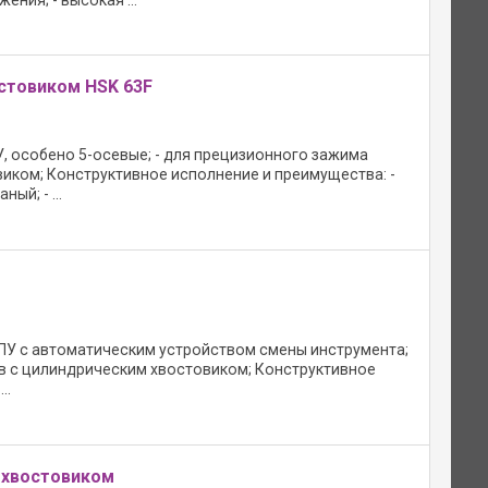
остовиком HSK 63F
, особено 5-осевые; - для прецизионного зажима
иком; Конструктивное исполнение и преимущества: -
ый; - ...
ПУ с автоматическим устройством смены инструмента;
в с цилиндрическим хвостовиком; Конструктивное
..
 хвостовиком