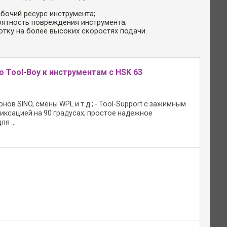
абочий ресурс инструмента;
оятность повреждения инструмента;
отку на более высоких скоростях подачи.
 Tool-Boy к инструментам с HSK 63
нов SINO, смены WPL и т.д.; - Tool-Support с зажимным
иксацией на 90 градусах; простое надежное
я ...