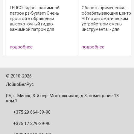
й
Область применения: -
Область применени
ь
обрабатывающие центры с
обрабатывающие 
ЧПУ с автоматическим
ЧПУ с автоматиче
устройством смены
устройством смен
инструмента; - для
инструмента. Для
CNC.
прецизионного зажим
хвостовых инстру
хвостовых инструментов с
цилиндрическим
цилиндрическим
хвостовиком: - для
подробнее
подробнее
хвостовиком; Конструктивное
левого вращения; 
стью.
исполнение: - n max = 30 000
зажимы по типу 47
 на ...
мин-1; - сопряжение DIN ...
- 20 мм; ...
©
2010-2026
ЛойкоБелРус
РБ, г. Минск, 3-й пер. Монтажников, д.3, помещение 13,
ком.1
+375 29 664-39-90
+375 17 379-39-90