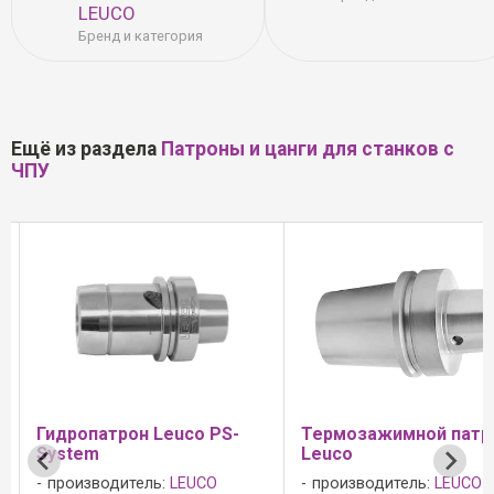
LEUCO
Бренд и категория
Ещё из раздела
Патроны и цанги для станков с
ЧПУ
PS-
Термозажимной патрон
Патроны Leuco 
Leuco
хвостовиком SK
O
производитель:
LEUCO
производитель: