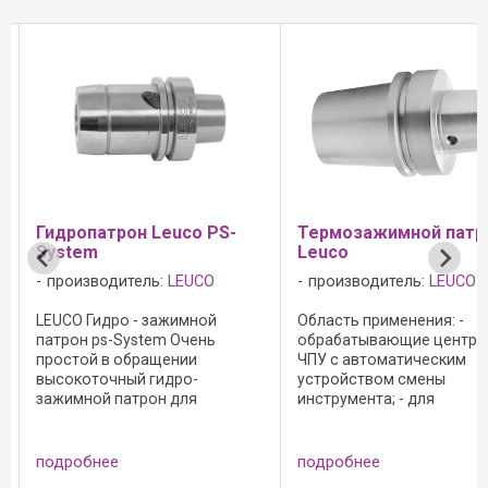
Термозажимной патрон
Патроны Leuco с
Leuco
хвостовиком SK 30
производитель:
LEUCO
производитель:
LEUCO
Область применения: -
Область применения -
обрабатывающие центры с
обрабатывающие центры
ЧПУ с автоматическим
ЧПУ с автоматическим
устройством смены
устройством смены
инструмента; - для
инструмента. Для зажим
прецизионного зажим
хвостовых инструментов
хвостовых инструментов с
цилиндрическим
цилиндрическим
хвостовиком: - для право
подробнее
подробнее
хвостовиком; Конструктивное
левого вращения; - цанг