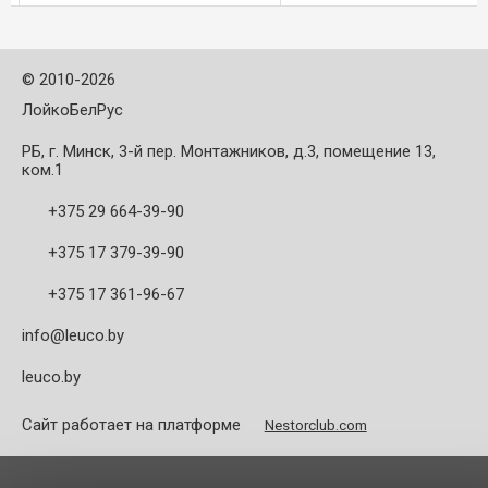
исполнение: - n max = 30 000
зажимы по типу 470E/ER3
.
мин-1; - сопряжение DIN ...
- 20 мм; ...
©
2010-2026
ЛойкоБелРус
РБ, г. Минск, 3-й пер. Монтажников, д.3, помещение 13,
ком.1
+375 29 664-39-90
+375 17 379-39-90
+375 17 361-96-67
info@leuco.by
leuco.by
Сайт работает на платформе
Nestorclub.com