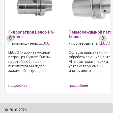
я
Гидропатрон Leuco PS-
Термозажимной патр
System
Leuco
производитель:
LEUCO
производитель:
LEUCO
LEUCO Гидро - зажимной
Область применения: -
патрон ps-System Очень
обрабатывающие центры
простой в обращении
ЧПУ с автоматическим
высокоточный гидро-
устройством смены
зажимной патрон для
инструмента; - для
стационарных станков CNC.
прецизионного зажим
Зажатие хвостовика
хвостовых инструментов
происходит благодаря
цилиндрическим
подробнее
подробнее
нагнетанию давления
хвостовиком; Конструкт
гидровлической жидкостью.
исполнение: - n max = 30 
Станки: - Для применения на ...
мин-1; - сопряжение DIN ...
©
2010-2026