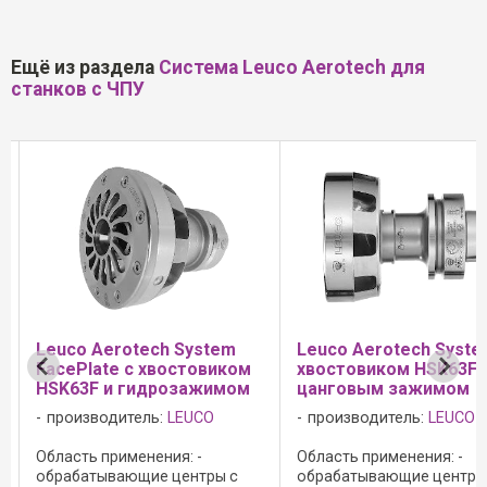
Ещё из раздела
Система Leuco Aerotech для
станков с ЧПУ
tem
Leuco Aerotech System с
Leuco Aerotech
виком
хвостовиком HSK63F и
хвостовиком SK
имом
цанговым зажимом
гидрозажимом
O
производитель:
LEUCO
производитель:
Область применения: -
Область применен
ры с
обрабатывающие центры ЧПУ;
Aerotech: - обра