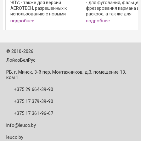
й
- для фугования, фальцевания,
центры ЧПУ; - слу
х к
фрезерования кармана и
зажатия концевых
ми
раскрое, а так же для
одновременно для
оптимизации таких процессов
стружки при работе
подробнее
подробнее
как, например, нестинг; - для
фугования, фальц
инструмента с хвостовиком
фрезерования кар
ит для
диаметром до 16 мм;
раскрое, а так же 
 и
Конструктивное ...
оптимизации таки
...
©
2010-2026
ЛойкоБелРус
РБ, г. Минск, 3-й пер. Монтажников, д.3, помещение 13,
ком.1
+375 29 664-39-90
+375 17 379-39-90
+375 17 361-96-67
info@leuco.by
leuco.by