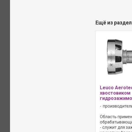
Ещё из разде
Leuco Aerote
хвостовиком 
гидрозажим
производител
Область примене
обрабатывающи
- служит для за