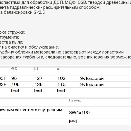
 лопастями для обработки ДСП, МДФ, OSB, твердой древесины и 
мента гидравлически- расширительным способом;
ва балансировки G<2,5;
ока стружки;
трумента;
ества пыли;
т на очистку и обслуживание;
урбину обломки материала не застревают между лопастями;
 засорения турбины и, следовательно, возникновения возможно