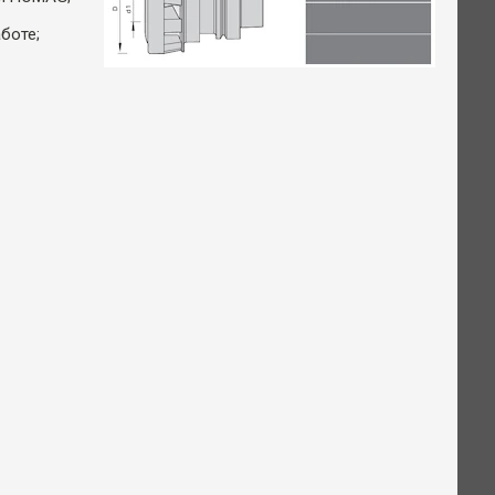
боте;