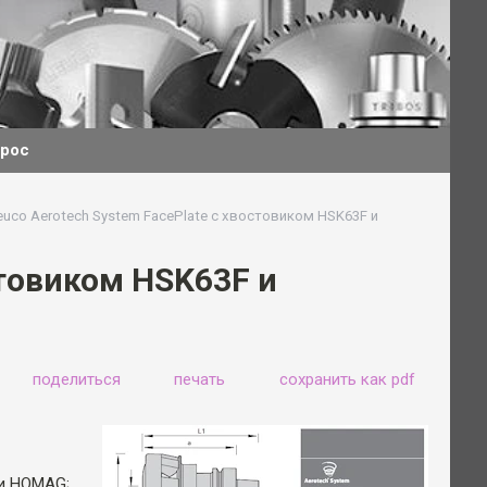
прос
euco Aerotech System FacePlate с хвостовиком HSK63F и
стовиком HSK63F и
поделиться
печать
сохранить как pdf
ми HOMAG;