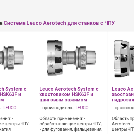
ла
Система Leuco Aerotech для станков с ЧПУ
ch System с
Leuco Aerotech System с
Leuco Ae
HSK63F и
хвостовиком HSK63F и
хвостови
ом
цанговым зажимом
гидроза
ь:
LEUCO
производитель:
LEUCO
производ
ния: -
Область применения: -
Область п
е центры ЧПУ;
обрабатывающие центры ЧПУ;
Aerotech:
жатия
- для фугования, фальцевания,
центры ЧПУ