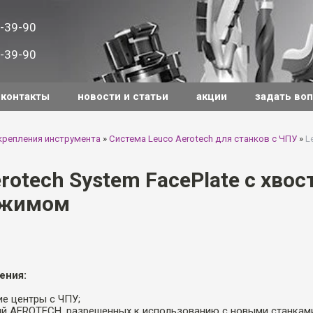
-39-90
-39-90
контакты
новости и статьи
акции
задать во
крепления инструмента
»
Система Leuco Aerotech для станков с ЧПУ
»
L
rotech System FacePlate с хво
ажимом
ения:
е центры с ЧПУ;
сий AEROTECH, разрешенных к использованию с новыми станка