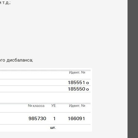
т.д.;
го дисбаланса;