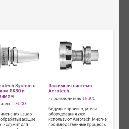
rotech System с
Зажимная система
ком SK30 и
Aerotech
жимом
производитель:
LEUCO
итель:
LEUCO
Ведущие производители
рименения Leuco
оборудования уже
 - обрабатывающие
используют Aerotech. Многие
; - служит для
производственные процессы