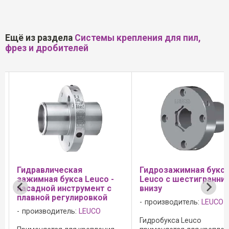
Ещё из раздела
Системы крепления для пил,
фрез и дробителей
Гидрозажимная букса
Зажимная система 
Leuco с шестигранником
Zeroplan
внизу
производитель:
LEUC
производитель:
LEUCO
Область применения: -
Гидробукса Leuco
универсальные двусто