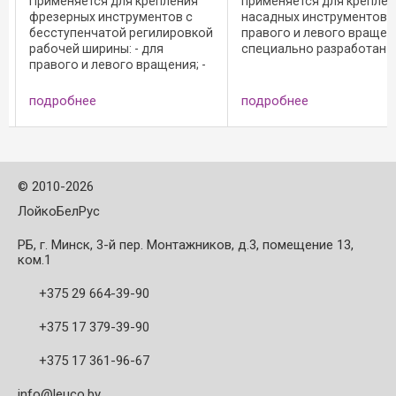
применяется для крепления
форматно-обрезные
насадных инструментов: - для
профильные станки; - с
ой
правого и левого вращения; -
проходного типа; - для
специально разработан для
крепления насадных
-
высокоточных двигателей с
инструментов и для
шестигранной формой
комбинации с крепежн
фиксации; - комплектация:
фланцами Ø 160 мм.
подробнее
подробнее
гидравлическая зажимная
Преимущества: - высок
букса без отвёртки; ...
точность по ...
©
2010-2026
ЛойкоБелРус
РБ, г. Минск, 3-й пер. Монтажников, д.3, помещение 13,
ком.1
+375 29 664-39-90
+375 17 379-39-90
+375 17 361-96-67
info@leuco.by