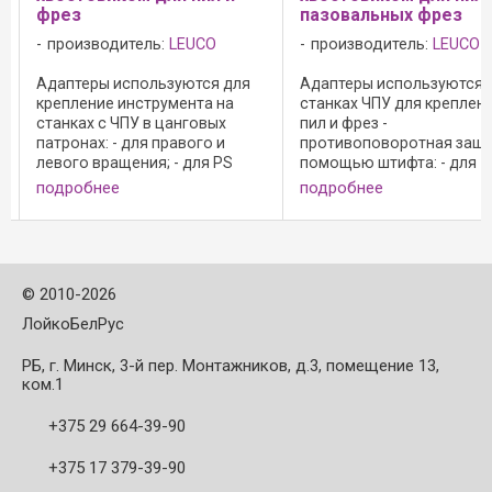
фрез
пазовальных фрез
производитель:
LEUCO
производитель:
LEUCO
Адаптеры используются для
Адаптеры используются 
крепление инструмента на
станках ЧПУ для креплен
станках с ЧПУ в цанговых
пил и фрез -
патронах: - для правого и
противоповоротная защи
левого вращения; - для PS
помощью штифта: - для
2000-E требуется винт
правого и левого вращени
подробнее
подробнее
регулировки длины № 172921; -
для PS 2000-E требуется 
длина зажима L2 = 30 и 36 мм
регулировки длины, иден
для неразъемных и составных
172921; - комплектация:
фрезерных ...
оправка, зажимной фланец,
©
2010-2026
ЛойкоБелРус
РБ, г. Минск, 3-й пер. Монтажников, д.3, помещение 13,
ком.1
+375 29 664-39-90
+375 17 379-39-90