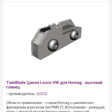
TwinBlade Цикля Leuco HW для Homag - высокий
глянец
производитель:
LEUCO
Область применения: - станки Homag с циклевочно-
фрезерным агрегатом тип PMN 21; Исполнение: - режущая
грань с фаской против белого налета; - режущий