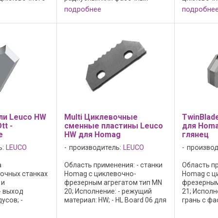
е: -
циклевочных ножей;
пластин ...
подробнее
подробне
ей 1-местный
Исполнение и преимущества: -
о ножа; -
держатель циклей
рху и снизу; -
(револьверный) 5-местный без
циклевочных ножей; -
вороненая ...
ли Leuco HW
Multi Циклевочные
TwinBlad
tt -
сменные пластины Leuco
для Homa
е
HW для Homag
глянец
ь:
LEUCO
производитель:
LEUCO
производ
а
Область применения: - станки
Область пр
очных станках
Homag с циклевочно-
Homag с ц
 и
фрезерным агрегатом тип MN
фрезерным
- выход
20; Исполнение: - режущий
21; Исполн
усов; -
материал: HW; - HL Board 06 для
грань с фа
л: HW; - HL
древесно-стружечных
налета; - 
стика; -
материалов, пластика и
HW; - HL Bo