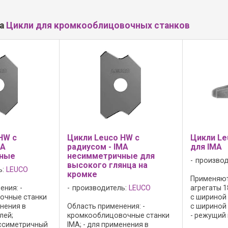
ла
Цикли для кромкооблицовочных станков
HW с
Цикли Leuco HW с
Цикли Le
MA
радиусом - IMA
для IMA
ные
несимметричные для
производ
высокого глянца на
ь:
LEUCO
кромке
Применяютс
ния: -
производитель:
LEUCO
агрегаты 1
очные станки
с шириной 
енения в
Область применения: -
с шириной 
лей;
кромкооблицовочные станки
- режущий 
ассиметричный
IMA; - для применения в
Solid 20 д