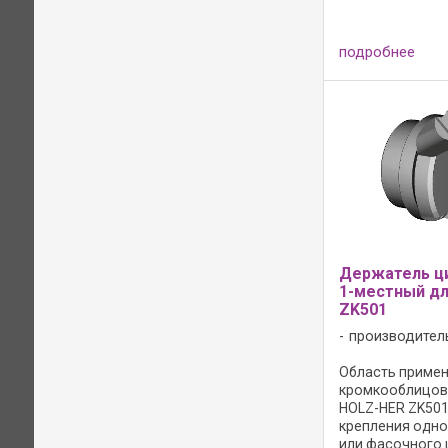
профиль; - вых
градусов; - реж
HW; - HL Board 0
подробнее
древесно-стру
материалов, пла
твёрдой ...
Держатель ц
1-местный д
ZK501
производител
Область примене
кромкооблицов
HOLZ-HER ZK501;
крепления одно
или фасочного 