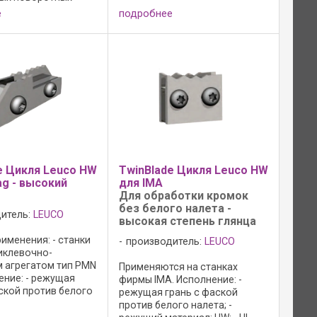
е
подробнее
e Цикля Leuco HW
TwinBlade Цикля Leuco HW
g - высокий
для IMA
Для обработки кромок
без белого налета -
итель:
LEUCO
высокая степень глянца
именения: - станки
производитель:
LEUCO
иклевочно-
 агрегатом тип PMN
Применяются на станках
ение: - режущая
фирмы IMA. Исполнение: -
ской против белого
режущая грань с фаской
режущий материал:
против белого налета; -
ard 06 для