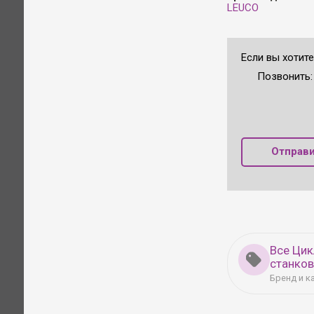
LEUCO
Если вы хотит
Позвонить
Отправи
Все Ци
станко
Бренд и к