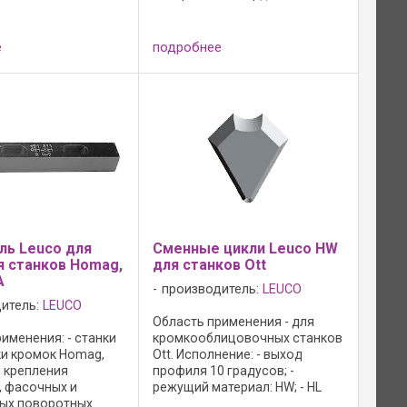
х материалов,
...
ягкой ...
е
подробнее
ь Leuco для
Сменные цикли Leuco HW
я станков Homag,
для станков Ott
A
производитель:
LEUCO
итель:
LEUCO
Область применения - для
именения: - станки
кромкооблицовочных станков
ки кромок Homag,
Ott. Исполнение: - выход
ля крепления
профиля 10 градусов; -
, фасочных и
режущий материал: HW; - HL
ых поворотных
Board 05 для ...