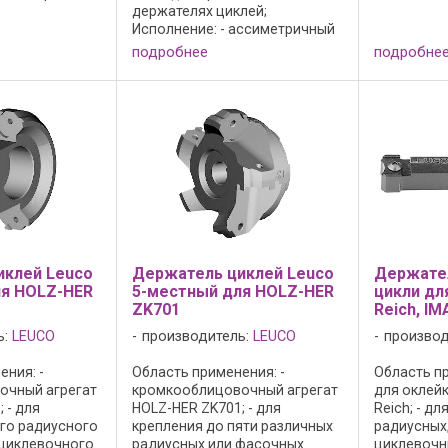
од профиля 15
держателях циклей;
стружечны
ущий материал:
Исполнение: - ассиметричный
твердой и м
5 для
профиль; - выход профиля 15
подробнее
подробне
жечных
градусов; - режущая грань с
стика и
фаской против белого налета;
- режущий материал: HW; - HL
Board 05 для ...
иклей Leuco
Держатель циклей Leuco
Держател
ля HOLZ-HER
5-местный для HOLZ-HER
цикли дл
ZK701
Reich, IM
ь:
LEUCO
производитель:
LEUCO
производ
ния: -
Область применения: -
Область пр
очный агрегат
кромкооблицовочный агрегат
для оклей
 - для
HOLZ-HER ZK701; - для
Reich; - д
го радиусного
крепления до пяти различных
радиусных
циклевочного
радиусных или фасочных
циклевочн