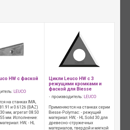
uco HW с фаской
Цикли Leuco HW с 3
режущими кромками и
фаской для Biesse
итель:
LEUCO
производитель:
LEUCO
я на станках IMA,
81.91 и 0.6126 (BAZ)
Применяются на станках серии
30 мм, агрегат 08.50
Biesse-Polymac: - режущий
55 мм. Исполнение:
материал: HW; - HL Solid 30 для
материал: HW; - HL
древесно-стружечных
ля древесно-
материалов, твердой и мягкой