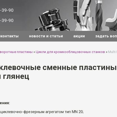
-39-90
-39-90
контакты
новости и статьи
акции
задать во
оворотные пластины
»
Цикли для кромкооблицовочных станков
»
Mult
иклевочные сменные пластины
 глянец
ения:
 циклевочно-фрезерным агрегатом тип MN 20;