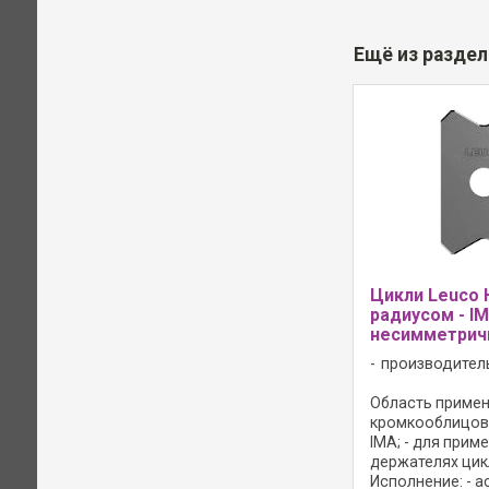
Ещё из разде
Цикли Leuco 
радиусом - I
несимметрич
производител
Область примене
кромкооблицов
IMA; - для прим
держателях цик
Исполнение: - 