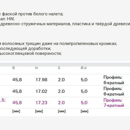
с фаской против белого налета;
ал: HW;
я древесно-стружечных материалов, пластика и твёрдой древеси
ки волосяных трещин даже на полипропиленовых кромках;
 последующей доработки;
высокоглянцевой поверхности;