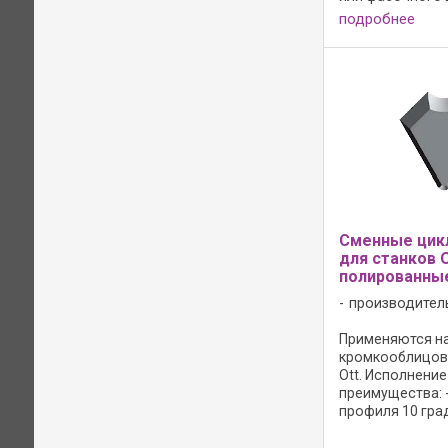
ножа; Исполнени
подробнее
держатель цикл
без циклевочног
применение и све
вороненая ...
Сменные цик
для станков O
полированны
производител
Применяются н
кромкооблицов
Ott. Исполнение
преимущества: 
профиля 10 град
режущий материа
Board 05 для пла