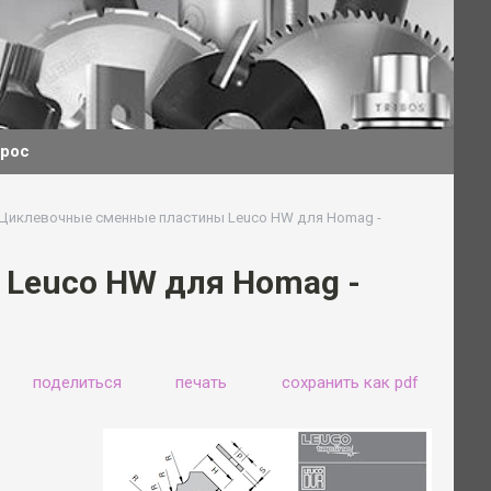
прос
i Циклевочные сменные пластины Leuco HW для Homag -
 Leuco HW для Homag -
поделиться
печать
сохранить как pdf