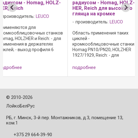
радиусом - Homag, HOLZ-
радиусом - IMA
HER, Reich для высокого
производитель:
LEUCO
глянца на кромке
производитель:
LEUCO
Область применения -
кромкооблицовочные ст
в
Область применения таких
IMA: - для применения в
циклей -
держателях циклей; - вы
кромкооблицовочные станки
профиля 15 градусов; -
Homag PN10/PN20, HOLZHER
режущий материал: HW; -
:
1927/1929, Reich: - для
Board 05 для древесно-
применения в держателях
стружечных материалов,
циклей; - выход профиля 6
пластика и твердой ...
подробнее
подробнее
градусов; - режущая кромка с
фаской против образования
волосяных трещин; - режущий
...
©
2010-2026
ЛойкоБелРус
РБ, г. Минск, 3-й пер. Монтажников, д.3, помещение 13,
ком.1
+375 29 664-39-90