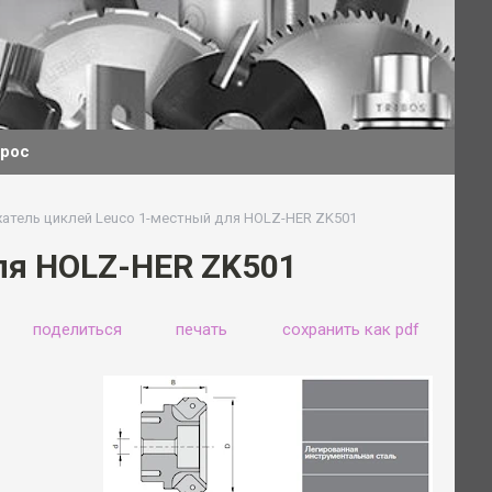
прос
атель циклей Leuco 1-местный для HOLZ-HER ZK501
ля HOLZ-HER ZK501
поделиться
печать
сохранить как pdf