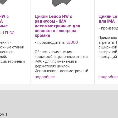
HW с
Цикли Leuco HW с
Цикли Le
MA
радиусом - IMA
для IMA
ные
несимметричные для
производ
высокого глянца на
ь:
LEUCO
кромке
Применяютс
ния: -
производитель:
LEUCO
агрегаты 1
очные станки
с шириной 
енения в
Область применения: -
с шириной 
лей;
кромкооблицовочные станки
- режущий 
ассиметричный
IMA; - для применения в
Solid 20 д
од профиля 15
держателях циклей;
стружечны
ущий материал:
Исполнение: - ассиметричный
твердой и м
5 для
профиль; - выход профиля 15
подробнее
подробне
жечных
градусов; - режущая грань с
стика и
фаской против белого налета;
- режущий материал: HW; - HL
Board 05 для ...
ом.1