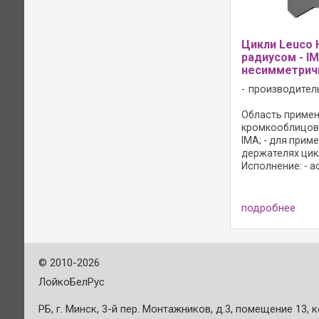
Цикли Leuco 
радиусом - I
несимметрич
производител
Область примене
кромкооблицов
IMA; - для прим
держателях цик
Исполнение: - 
профиль; - вых
градусов; - реж
HW; - HL Board 0
подробнее
древесно-стру
материалов, пла
твёрдой ...
©
2010-2026
ЛойкоБелРус
РБ, г. Минск, 3-й пер. Монтажников, д.3, помещение 13, к