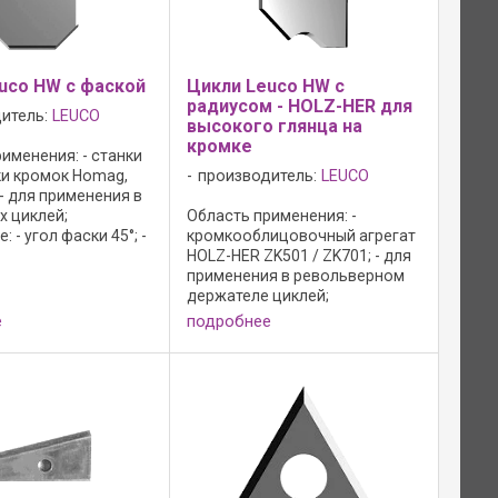
uco HW с фаской
Цикли Leuco HW с
радиусом - HOLZ-HER для
итель:
LEUCO
высокого глянца на
кромке
именения: - станки
ки кромок Homag,
производитель:
LEUCO
; - для применения в
х циклей;
Область применения: -
 - угол фаски 45°; -
кромкооблицовочный агрегат
териал: HW - HL
HOLZ-HER ZK501 / ZK701; - для
ля древесно-
применения в револьверном
х материалов,
держателе циклей;
твердой ...
Преимущества: - отсутствие
е
подробнее
сетки волосяных трещин даже
на полипропиленовых
кромках; - обработка без
последующей ...