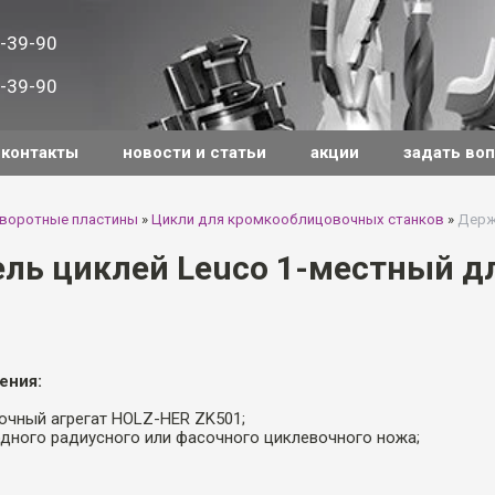
-39-90
-39-90
контакты
новости и статьи
акции
задать во
оворотные пластины
»
Цикли для кромкооблицовочных станков
»
Держ
ль циклей Leuco 1-местный д
ения:
очный агрегат HOLZ-HER ZK501;
одного радиусного или фасочного циклевочного ножа;