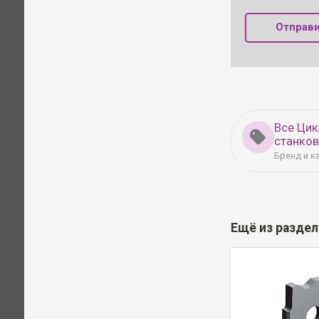
Отправи
Все Ци
станко
Бренд и к
Ещё из разде