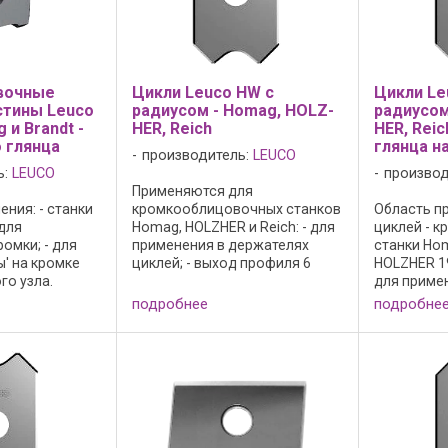
вочные
Цикли Leuco HW с
Цикли Le
стины Leuco
радиусом - Homag, HOLZ-
радиусом
и Brandt -
HER, Reich
HER, Rei
 глянца
глянца н
производитель:
LEUCO
ь:
LEUCO
производ
Применяются для
ния: - станки
кромкооблицовочных станков
Область п
для
Homag, HOLZHER и Reich: - для
циклей - 
омки; - для
применения в держателях
станки Ho
' на кромке
циклей; - выход профиля 6
HOLZHER 19
го узла.
градусов; - режущий материал:
для приме
сех кромочных
HW; - HL Board 05 для
циклей; - 
подробнее
подробне
олнение: - 2
древесно-стружечных
градусов; 
бинации
материалов, пластика и
фаской пр
ом
твердой ...
волосяных
же; - режущая
...