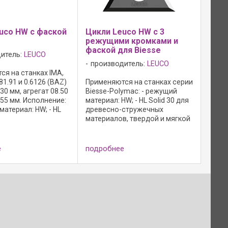
uco HW с фаской
Цикли Leuco HW с 3
режущими кромками и
фаской для Biesse
итель:
LEUCO
производитель:
LEUCO
я на станках IMA,
81.91 и 0.6126 (BAZ)
Применяются на станках серии
30 мм, агрегат 08.50
Biesse-Polymac: - режущий
55 мм. Исполнение:
материал: HW; - HL Solid 30 для
материал: HW; - HL
древесно-стружечных
ля древесно-
материалов, твердой и мягкой
х материалов,
...
ягкой ...
е
подробнее