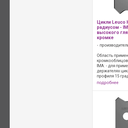
Цикли Leuco 
радиусом - I
высокого гля
кромке
производител
Область примен
кромкооблицов
IMA: - для прим
держателях цикл
профиля 15 град
режущая кромка
подробнее
против образов
волосяных трещ
материал: HW; - 
древесно-струже