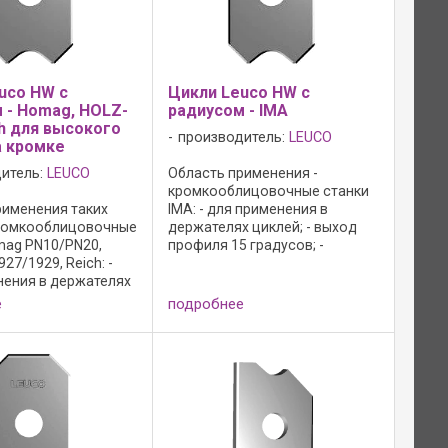
uco HW с
Цикли Leuco HW с
 - Homag, HOLZ-
радиусом - IMA
ch для высокого
производитель:
LEUCO
а кромке
итель:
LEUCO
Область применения -
кромкооблицовочные станки
рименения таких
IMA: - для применения в
кромкооблицовочные
держателях циклей; - выход
mag PN10/PN20,
профиля 15 градусов; -
27/1929, Reich: -
режущий материал: HW; -HL
нения в держателях
Board 05 для древесно-
выход профиля 6
стружечных материалов,
е
подробнее
- режущая кромка с
пластика и твердой ...
отив образования
 трещин; - режущий