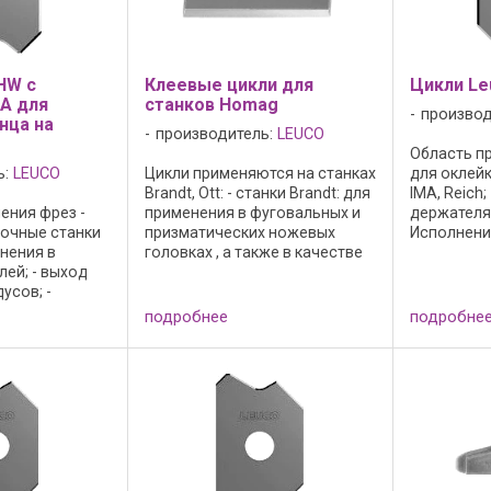
HW с
Клеевые цикли для
Цикли Le
MA для
станков Homag
производ
нца на
производитель:
LEUCO
Область пр
ь:
LEUCO
Цикли применяются на станках
для оклей
Brandt, Ott: - станки Brandt: для
IMA, Reich
ения фрез -
применения в фуговальных и
держателя
очные станки
призматических ножевых
Исполнение:
енения в
головках , а также в качестве
режущий ма
ей; - выход
плоских циклей; - для
Board 05 д
усов; -
применения в качестве
стружечны
 с фаской
плоского циклевочного ножа;
пластика и 
подробнее
подробне
ания;
- угол заострения 55°; - ...
ин; - режущий
HL Board 05 для
чных ...