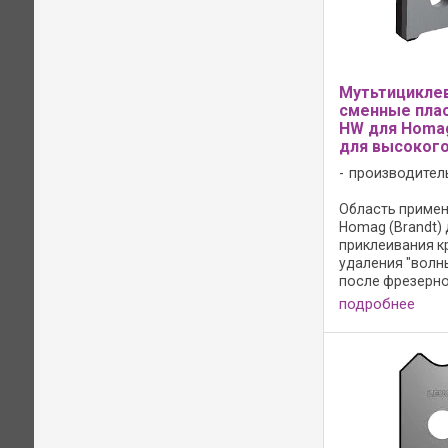
Мутьтицикле
сменные пла
HW для Homag 
для высокого
производител
Область примене
Homag (Brandt) 
приклеивания кр
удаления "волны
после фрезерно
Подходит для в
подробнее
материалов; Исп
различные ком
радиусов в одн
циклевочном но
...