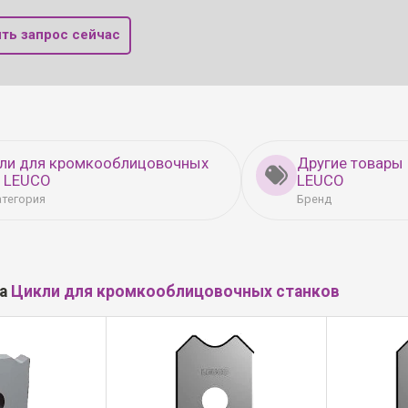
ть запрос сейчас
кли для кромкооблицовочных
Другие товары
в LEUCO
LEUCO
атегория
Бренд
ла
Цикли для кромкооблицовочных станков