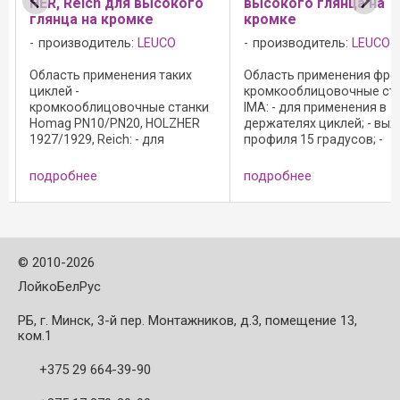
HER, Reich для высокого
высокого глянца на
глянца на кромке
кромке
производитель:
LEUCO
производитель:
LEUCO
Область применения таких
Область применения фрез
циклей -
кромкооблицовочные ст
кромкооблицовочные станки
IMA: - для применения в
Homag PN10/PN20, HOLZHER
держателях циклей; - вых
1927/1929, Reich: - для
профиля 15 градусов; -
применения в держателях
режущая кромка с фаско
циклей; - выход профиля 6
против образования;
подробнее
подробнее
градусов; - режущая кромка с
волосяных трещин; - реж
фаской против образования
материал: HW; - HL Board 
волосяных трещин; - режущий
древесно-стружечных ...
...
©
2010-2026
ЛойкоБелРус
РБ, г. Минск, 3-й пер. Монтажников, д.3, помещение 13,
ком.1
+375 29 664-39-90