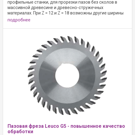
профильные станки, для прорезки пазов без сколов в
массивной древесине и древесно-стружечных
материалах. При Z = 12 и Z = 18 возможны другие ширины
пазов ...
подробнее
Пазовая фреза Leuco G5 - повышенное качество
обработки