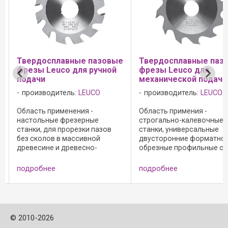
Твердосплавные пазовые
Твердосплавные пазовые
фрезы Leuco для ручной
фрезы Leuco для
подачи
механической подачи
производитель:
LEUCO
производитель:
LEUCO
Область применения -
Область примения -
настольные фрезерные
строгально-калевочные
станки, для прорезки пазов
станки, универсальные
без сколов в массивной
двусторонние форматно-
древесине и древесно-
обрезные профильные станки,
стружечных материалах: -
для прорезки пазов без
применение в
сколов в массивной
подробнее
подробнее
противовращении вдоль
древесине и древесно-
волокон (массивная
стружечных материалах. При Z
древесина); - применение в
= 12 и Z = 18 возможны другие
попутном вращении только с
ширины пазов ...
..
©
2010-2026