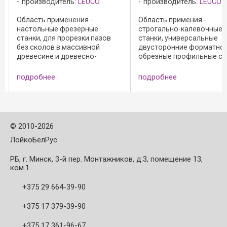
производитель:
LEUCO
производитель:
LEUCO
Область применения -
Область примения -
настольные фрезерные
строгально-калевочные
а
станки, для прорезки пазов
станки, универсальные
без сколов в массивной
двусторонние форматно-
древесине и древесно-
обрезные профильные ст
стружечных материалах: -
для прорезки пазов без
применение в
сколов в массивной
подробнее
подробнее
противовращении вдоль
древесине и древесно-
волокон (массивная
стружечных материалах. 
древесина); - применение в
= 12 и Z = 18 возможны д
попутном вращении только с
ширины пазов ...
...
©
2010-2026
ЛойкоБелРус
РБ, г. Минск, 3-й пер. Монтажников, д.3, помещение 13,
ком.1
+375 29 664-39-90
+375 17 379-39-90
+375 17 361-96-67