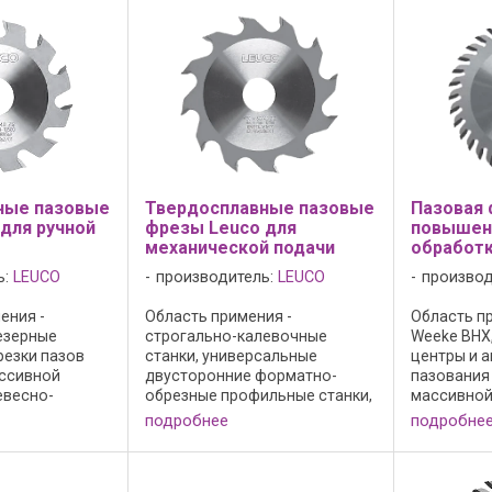
ные пазовые
Твердосплавные пазовые
Пазовая 
для ручной
фрезы Leuco для
повышен
механической подачи
обработ
ь:
LEUCO
производитель:
LEUCO
производ
ения -
Область примения -
Область п
езерные
строгально-калевочные
Weeke BHX
резки пазов
станки, универсальные
центры и а
ассивной
двусторонние форматно-
пазования 
евесно-
обрезные профильные станки,
массивной
риалах: -
для прорезки пазов без
необлицов
подробнее
подробне
сколов в массивной
шпонирова
ии вдоль
древесине и древесно-
пластике. 
вная
стружечных материалах. При Z
режущий м