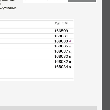
я
ежуточные