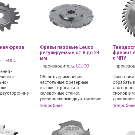
рименение в
= 12 и Z = 18 возможны другие
Board 03 Пр
ии только с ...
ширины пазов ...
ная фреза
Фрезы пазовые Leuco
Твердос
регулируемые от 8 до 24
фрезы Le
мм
с ЧПУ
ь:
LEUCO
производитель:
LEUCO
производ
ения -
езерные
Область применения -
Пилы прим
ьно-
настольные фрезерные
обрабатыв
нки,
станки, строгально-
для прорез
 двусторонние
калевочные станки,
сколов в 
зные
универсальные двусторонние
древесине
нки. Для
форматно-обрезные
стружечны
подробнее
подробне
без сколов в
профильные станки. Для
Конструкци
есине и
прорезки пазов без сколов в
положител
жечных
массивной древесине и
угол; - без
именение
древесно-стружечных
дополните
материалах. - применение в ...
раззенковко