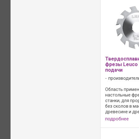
Твердосплав
фрезы Leuco 
подачи
производител
Область примен
настольные фр
станки, для про
без сколов в м
древесине и др
стружечных мате
подробнее
применение в
противовращен
волокон (масси