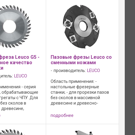
фреза Leuco G5 -
Пазовые фрезы Leuco со
ное качество
сменными ножами
ки
производитель:
LEUCO
итель:
LEUCO
Область применения: -
рименения - серия
настольные фрезерные
, обрабатывающие
станки; - для прорезки пазов
грегаты с ЧПУ. Для
без сколов в массивной
без сколов в
древесине и древесно-
 древесине,
стружечных материалах;
анном и
Режимы работы: - n = 6 500 - 11
е
подробнее
нном ДСП и
000 мин-1; - применение в
Форма зуба: "G5",
противовращении вдоль и
атериал: HW HL
поперек ...