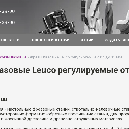
-39-90
-39-90
контакты
новости и статьи
акции
задать во
резы пазовые
»
Фрезы пазовые Leuco регулируемые от 4 до 15 мм
азовые Leuco регулируемые от
 мм.
я - настольные фрезерные станки, строгально-калевочные ста
вусторонние форматно-обрезные профильные станки, для прор
 в массивной древесине и древесно-стружечных материалах.
тивовращении вдоль и поперек волокон, ширина реза 4 - 7,5 мм