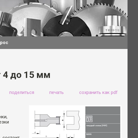
прос
 4 до 15 мм
поделиться
печать
сохранить как pdf
нки,
езки
, состоит