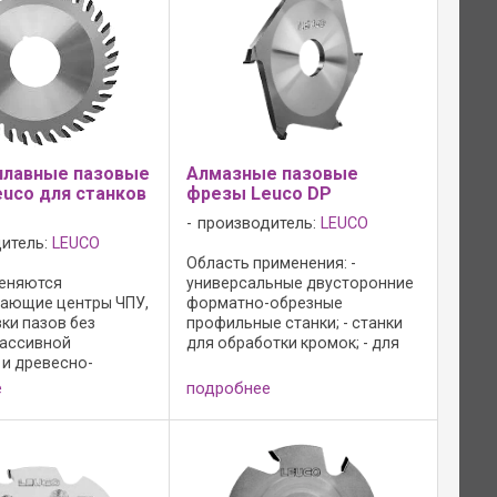
еимущество: - ...
плавные пазовые
Алмазные пазовые
uco для станков
фрезы Leuco DP
производитель:
LEUCO
итель:
LEUCO
Область применения: -
еняются
универсальные двусторонние
ающие центры ЧПУ,
форматно-обрезные
ки пазов без
профильные станки; - станки
массивной
для обработки кромок; - для
 и древесно-
прорезки пазов без сколов в
х материалах.
массивной древесине и
е
подробнее
я фрез: -
древесно-стружечных
ьный передний
материалах; Исполнение: -
 осевого угла; -
зона заточки 3,5 мм; - форма ...
льные отверстия с
й; - форма ...