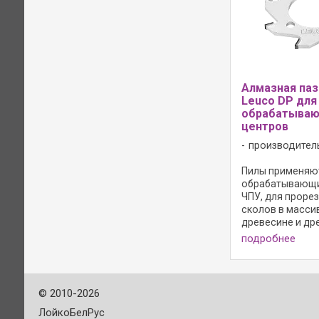
Алмазная паз
Leuco DP для
обрабатыва
центров
производител
Пилы применяю
обрабатывающи
ЧПУ, для прорез
сколов в масси
древесине и др
стружечных мат
подробнее
Положительный
угол, без осевог
дополнительные
зенковкой. Форм
©
2010-2026
плоский зуб ...
ЛойкоБелРус