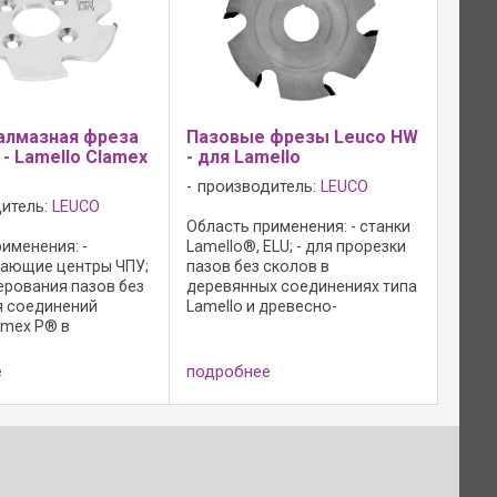
алмазная фреза
Пазовые фрезы Leuco HW
 - Lamello Clamex
- для Lamello
производитель:
LEUCO
итель:
LEUCO
Область применения: - станки
именения: -
Lamello®, ELU; - для прорезки
ающие центры ЧПУ;
пазов без сколов в
ерования пазов без
деревянных соединениях типа
я соединений
Lamello и древесно-
amex P® в
стружечных материалах; -
 древесине и
применение в
 плитных
противовращении вдоль и
е
подробнее
; Исполнение: -
поперек ...
иваемый; - форма