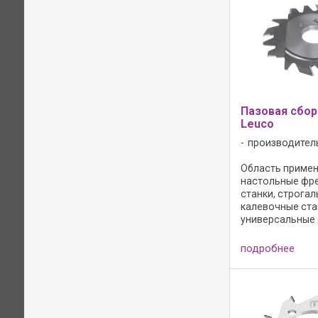
древесина); - п
попутном вращен
Пазовая сбор
Leuco
производител
Область примен
настольные фр
станки, строгал
калевочные ста
универсальные
форматно-обре
профильные ста
подробнее
прорезки пазов 
массивной древ
древесно-стру
материалах. Пр
вдоль и ...