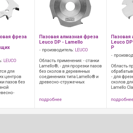
овая фреза
Пазовая алмазная фреза
Пазовая 
Leuco DP - Lamello
Leuco DP
ющих
P
производитель:
LEUCO
производ
ь:
LEUCO
Область применения: - станки
Lamello®; - для прорезки пазов
Область пр
тся для
без сколов в деревянных
обрабатыв
х центров
соединениях типа Lamello® и
- для фрез
ки пазов без
древесно-стружечных
сколов дл
вной
материалах; Исполнение: -
Lamello Cl
евесно-
уменьшенная зона заточки; -
массивной
ериалах.
форма зуба: ...
древесных
подробнее
подробне
 передний
материалах
о угла,
неперетач
 отверстия с
зуба: ...
а зуба -