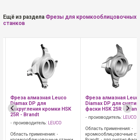
Ещё из раздела
Фрезы для кромкооблицовочных
станков
euco
Фреза алмазная Leuco
Aлмазная
Diamax DP для снятия
мультипрофил
ки HSK
фаски HSK 25R - Brandt
Leuco DIAMAX
HER FR701 - Mul
производитель:
LEUCO
AirStream-Sys
CO
Область применения: -
производитель
-
кромкооблицовочные станки
 станки
Brandt; - для снятия фаски в
Область применен