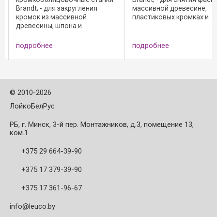
ения
массивной древесине,
для нанесения к
пластиковых кромках и
импортного прои
кромках из шпона;
Исполнение: -
иалов;
Исполнение: - с осевым углом;
мультипрофильн
щества: -
- полированная передняя
резцы; - улучшен
подробнее
подробнее
поверхность резца и
аэродинамика ко
няя
микрошлифованная
лучшее охлажде
обработка его задней ...
оптимальный отв
.
Преимущества: -
отвод стружки ...
©
2010-2026
ЛойкоБелРус
РБ, г. Минск, 3-й пер. Монтажников, д.3, помещение 13,
ком.1
+375 29 664-39-90
+375 17 379-39-90
+375 17 361-96-67
info@leuco.by