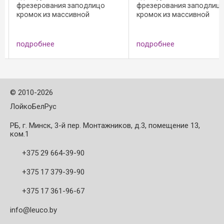
фрезерования заподлицо
фрезерование любых
кромок из массивной
кромочных материалов: 
древесины, шпона и
ABS, массивная древеси
синтетических материалов;
Исполнение: прямые напа
з
Исполнение: резцы без
материал напаек - тверд
подробнее
подробнее
осевого угла; - режущий
сплав HW; - n max = 18 000 
материал: HW HL Board 05; - n
max = 18 000 ...
©
2010-2026
ЛойкоБелРус
РБ, г. Минск, 3-й пер. Монтажников, д.3, помещение 13,
ком.1
+375 29 664-39-90
+375 17 379-39-90
+375 17 361-96-67
info@leuco.by