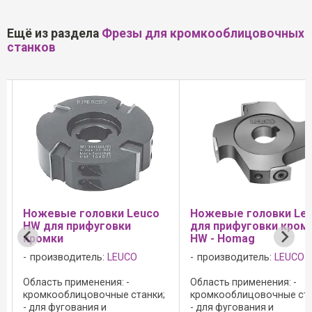
Ещё из раздела
Фрезы для кромкооблицовочных
станков
Ножевые головки Leuco
Ножевые головки Le
для прифуговки кромки
для прифуговки кро
HW - Homag
HW - IMA
производитель:
LEUCO
производитель:
LEUCO
Область применения: -
Область применения: -
;
кромкооблицовочные станки;
предварительное сняти
- для фугования и
кромки заподлицо с плит