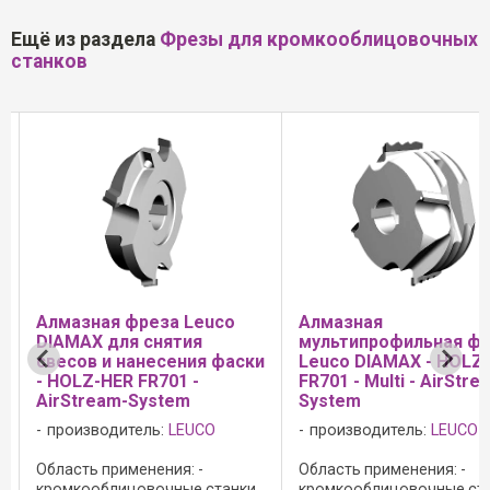
Ещё из раздела
Фрезы для кромкооблицовочных
станков
 Leuco
Aлмазная
Фреза Leuco
тия
мультипрофильная фреза
скругления 
ния фаски
Leuco DIAMAX - HOLZ-HER
IDM
1 -
FR701 - Multi - AirStream-
производите
m
System
EUCO
производитель:
LEUCO
Область приме
исполнение: -
: -
Область применения: -
кромкооблицо
ые станки
кромкооблицовочные станки
SCM-Stefani с 