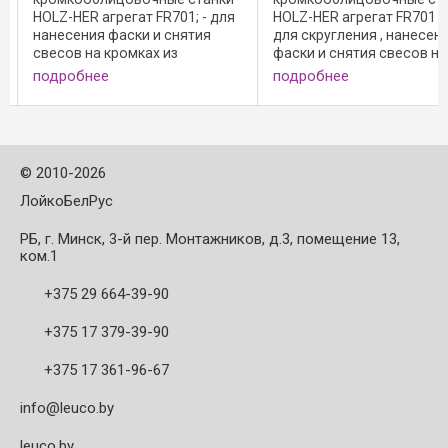
R701; - для
HOLZ-HER агрегат FR701 Multi; -
для закруглен
 снятия
для скругления , нанесения
массивной др
из
фаски и снятия свесов на
и синтетически
ны, а
кромках из массивной
с осевым углом
подробнее
подробнее
 шпона и
древесины, а также на кантах
000 мин-1; - п
е: - с
из шпона и пластика;
передняя повер
олированная
Исполнение: - с осевым углом;
ть ...
- полированная ...
©
2010-2026
ЛойкоБелРус
РБ, г. Минск, 3-й пер. Монтажников, д.3, помещение 13,
ком.1
+375 29 664-39-90
+375 17 379-39-90
+375 17 361-96-67
info@leuco.by
leuco.by