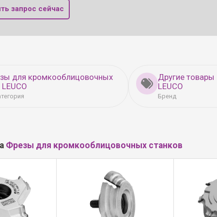
ть запрос сейчас
езы для кромкооблицовочных
Другие товары
в LEUCO
LEUCO
атегория
Бренд
ла
Фрезы для кромкооблицовочных станков