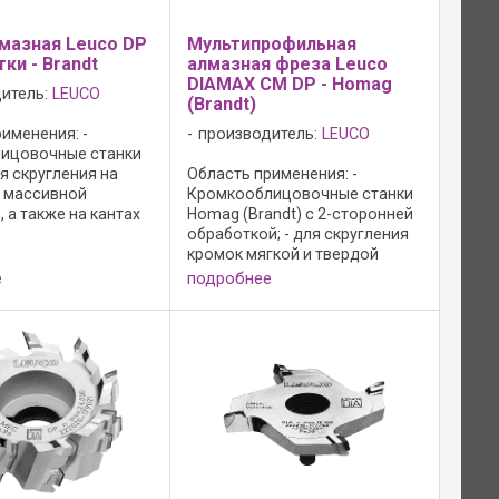
мазная Leuco DP
Мультипрофильная
ки - Brandt
алмазная фреза Leuco
DIAMAX CM DP - Homag
итель:
LEUCO
(Brandt)
именения: -
производитель:
LEUCO
ицовочные станки
ля скругления на
Область применения: -
з массивной
Кромкооблицовочные станки
 а также на кантах
Homag (Brandt) с 2-сторонней
 пластика;
обработкой; - для скругления
: - фрезы со
кромок мягкой и твердой
й функцией
древесины, натурального
е
подробнее
ия и упором против
шпона и наклеенной
ания; - упор против
пластиковой рейки;
Исполнение: - с осевым углом;
- полированная передняя ...