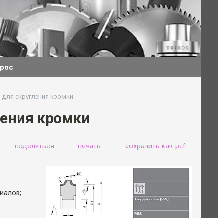
прос
 для скругления кромки
ления кромки
поделиться
печать
сохранить как pdf
иалов;