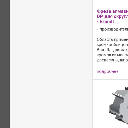
Фреза алмазн
DP для скруг
- Brandt
производител
Область примене
кромкооблицов
Brandt; - для за
кромок из масс
древесины, шпо
синтетических 
Исполнение: - с
подробнее
- полированная
поверхность ре
микрошлифова
обработка его ..