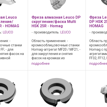
ая Leuco
Фреза алмазная Leuco DP
Фреза L
гление/
скругление/фаска Multi
DP HSK 25
R - HOMAG
HSK 25R - Homag
HOMAG
ь:
LEUCO
производитель:
LEUCO
производ
ния: -
Область применения: -
Область пр
очные станки
кромкооблицовочные станки
кромкообл
FF; - для
Homag-аггрегат MF20 / MF21; -
Homag с 
нятия фасок на
для закругления и снятия
агрегатами 
сивной
фасок на кромках из
FF32, FF12
на и
массивной древесины, шпона
головкой fl
подробнее
подробне
материалов;
и синтетических материалов;
скругления
полированная
Исполнение: - полированная
фаски на н
ность резца; -
передняя поверхность резца; -
массивной
бработка ...
сверхчистовая ...
и синтетиче