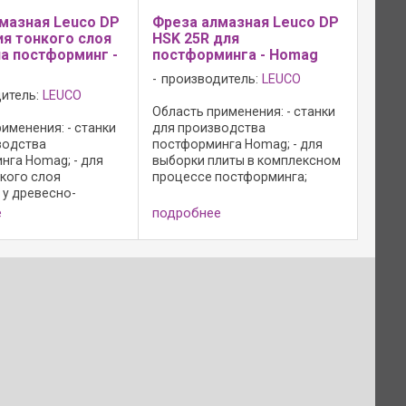
мазная Leuco DP
Фреза алмазная Leuco DP
ия тонкого слоя
HSK 25R для
а постформинг -
постформинга - Homag
производитель:
LEUCO
итель:
LEUCO
Область применения: - станки
именения: - станки
для производства
водства
постформинга Homag; - для
нга Homag; - для
выборки плиты в комплексном
нкого слоя
процессе постформинга;
 у древесно-
Исполнение: - с осевым углом;
х материалов с
- зона заточки 3,5 мм; - n max =
е
подробнее
вым и бумажным
24 000 мин-1; Преимущество -
 с покрытием из
наилучшее качество реза
пластика HPL или
благодаря ...
шпоном в рамках
.