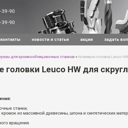
-39-90
-39-90
контакты
новости и статьи
акции
задать во
резы для кромкооблицовочных станков
»
Ножевые головки Leuco HW
 головки Leuco HW для скруг
ения:
очные станки;
я кромок из массивной древесины, шпона и синтетических матер
вого вращения.