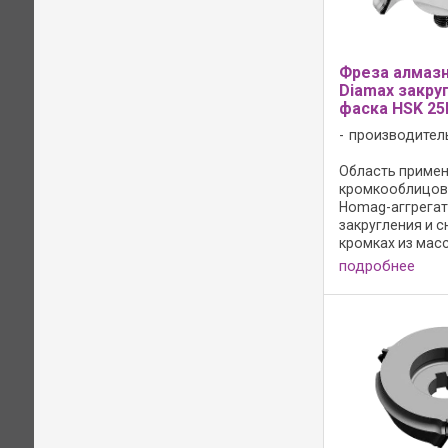
Фреза алмазн
Diamax закру
фаска HSK 25
производител
Область примене
кромкооблицов
Homag-аггрегат 
закругления и с
кромках из мас
древесины, шпо
подробнее
синтетических 
Исполнение: - 
передняя поверх
сверхчистовая о