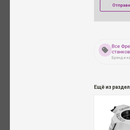
Отправи
Все Фр
станко
Бренд и к
Ещё из разде