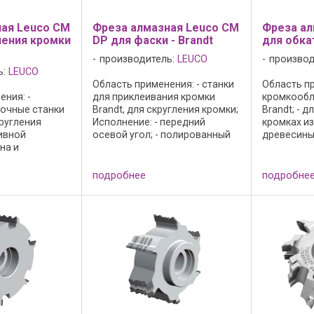
ая Leuco CM
Фреза алмазная Leuco CM
Фреза ал
ления кромки
DP для фаски - Brandt
для обкат
производитель:
LEUCO
производ
ь:
LEUCO
Область применения: - станки
Область пр
ния: -
для приклеивания кромки
кромкообл
очные станки
Brandt, для скругления кромки;
Brandt; - д
кругления
Исполнение: - передний
кромках и
ивной
осевой угол; - полированный
древесины,
на и
алмаз для лучшего качества
из шпона и
материалов;
обработки и высокой
Исполнение
 осевым углом;
стойкости фрез; - зона заточки
встроенно
подробнее
подробне
 передняя
около 2 мм; - n max = 24 000
копирован
зца и
мин-1; ...
проворачив
нная
...
.