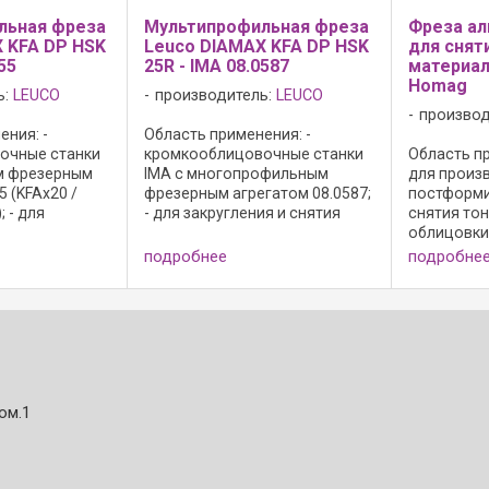
льная фреза
Мультипрофильная фреза
Фреза ал
 KFA DP HSK
Leuco DIAMAX KFA DP HSK
для снят
55
25R - IMA 08.0587
материал
Homag
ь:
LEUCO
производитель:
LEUCO
производ
ния: -
Область применения: -
очные станки
кромкооблицовочные станки
Область пр
м фрезерным
IMA с многопрофильным
для произ
5 (KFAx20 /
фрезерным агрегатом 08.0587;
постформи
; - для
- для закругления и снятия
снятия то
лов кромок
фаски на кромках
облицовки
йки из
обкладочной рейки из
стружечны
подробнее
подробне
есины, шпона
массивной древесины, шпона
меламино
сполнение: -
или пластика; Исполнение: -
покрытием,
редняя ...
полированная передняя ...
слоистого 
покрытых 
процесса ..
ом.1