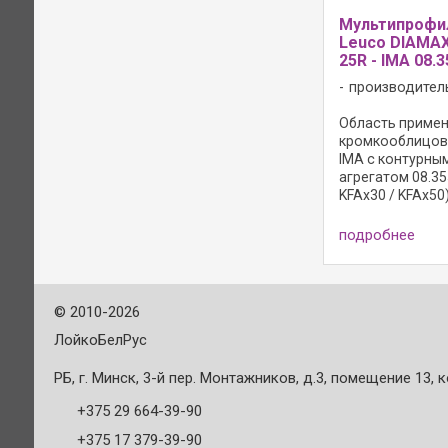
Мультипрофи
Leuco DIAMAX
25R - IMA 08.3
производител
Область примене
кромкооблицов
IMA с контурны
агрегатом 08.35
KFAx30 / KFAx50)
копирования уг
обкладочной ре
подробнее
массивной древ
или пластика; И
полированная пе
©
2010-2026
ЛойкоБелРус
РБ, г. Минск, 3-й пер. Монтажников, д.3, помещение 13, к
+375 29 664-39-90
+375 17 379-39-90