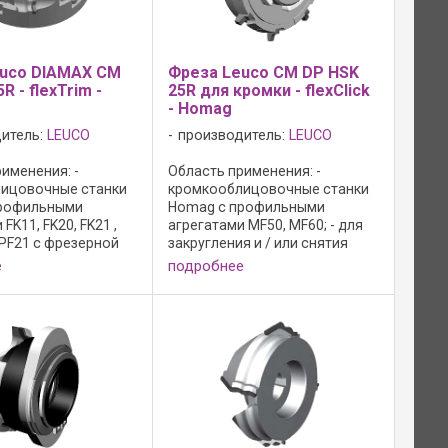
euco DIAMAX CM
Фреза Leuco CM DP HSK
R - flexTrim -
25R для кромки - flexClick
- Homag
итель:
LEUCO
производитель:
LEUCO
именения: -
Область применения: -
ицовочные станки
кромкооблицовочные станки
профильными
Homag с профильными
FK11, FK20, FK21 ,
агрегатами MF50, MF60; - для
, PF21 с фрезерной
закругления и / или снятия
exTrim; - для
фасок на кромках плит из МДФ
е
подробнее
 и/или снятия
и пластиков; Исполнение: - 2-
а кромках из
профильный инструмент,
 древесины, шпона
включая перестановочный
ских ...
механизм; - ...