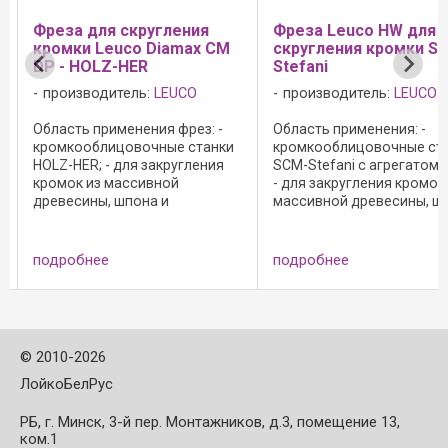
Фреза для скругления
Фреза Leuco HW для
кромки Leuco Diamax CM
скругления кромки S
-
DP - HOLZ-HER
Stefani
производитель:
LEUCO
производитель:
LEUCO
Область применения фрез: -
Область применения: -
кромкооблицовочные станки
кромкооблицовочные ст
HOLZ-HER; - для закругления
SCM-Stefani с агрегатом 
кромок из массивной
- для закругления кромок
древесины, шпона и
массивной древесины, ш
синтетических материалов; - с
и синтетических материал
осевым ...
с осевым углом;
Преимущества: -
подробнее
подробнее
оптимизированный отво
стружки; - отсутствие ...
©
2010-2026
ЛойкоБелРус
РБ, г. Минск, 3-й пер. Монтажников, д.3, помещение 13,
ком.1