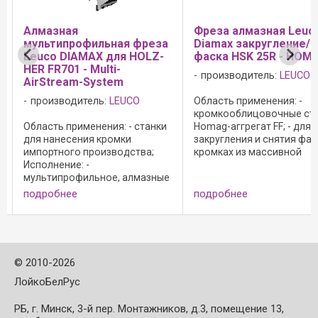
Aлмазная
Фреза алмазная Leuc
мультипрофильная фреза
Diamax закругление/
Leuco DIAMAX для HOLZ-
фаска HSK 25R - HOM
HER FR701 - Multi-
производитель:
LEUCO
AirStream-System
производитель:
LEUCO
Область применения: -
кромкооблицовочные ст
Область применения: - станки
Homag-аггрегат FF; - для
для нанесения кромки
закругления и снятия фас
импортного производства;
кромках из массивной
Исполнение: -
древесины, шпона и
мультипрофильное, алмазные
синтетических материало
резцы; - улучшенная
Исполнение: - полирован
подробнее
подробнее
аэродинамика корпуса,
передняя поверхность рез
лучшее охлаждение,
сверхчистовая обработка 
оптимальный отвод стружки;
Преимущества: - более лучший
отвод стружки ...
©
2010-2026
ЛойкоБелРус
РБ, г. Минск, 3-й пер. Монтажников, д.3, помещение 13,