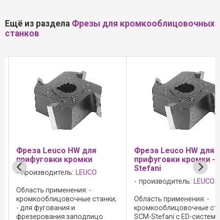
Ещё из раздела
Фрезы для кромкооблицовочных
станков
Фреза Leuco HW для
Фреза Leuco HW дл
прифуговки кромки - SCM-
прифуговки кромки 
Stefani
производитель:
LEUC
производитель:
LEUCO
Область применения: -
и;
Область применения: -
кромкооблицовочные с
кромкооблицовочные станки
- для фрезерования
SCM-Stefani с ED-системой; -
заподлицо и снятия фа