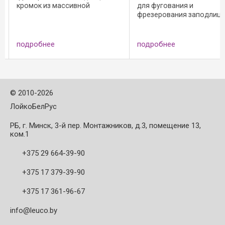
для фугования и
кромках из массивной
фрезерования заподлицо
древесины, шпона и
кромок из массивной
синтетических материа
ом;
древесины, шпона и
Резцы без осевого угла
синтетических материалов;
= 18 000 ...
подробнее
подробнее
Фреза с осевым углом, n max =
18 000 ...
©
2010-2026
ЛойкоБелРус
РБ, г. Минск, 3-й пер. Монтажников, д.3, помещение 13,
ком.1
+375 29 664-39-90
+375 17 379-39-90
+375 17 361-96-67
info@leuco.by