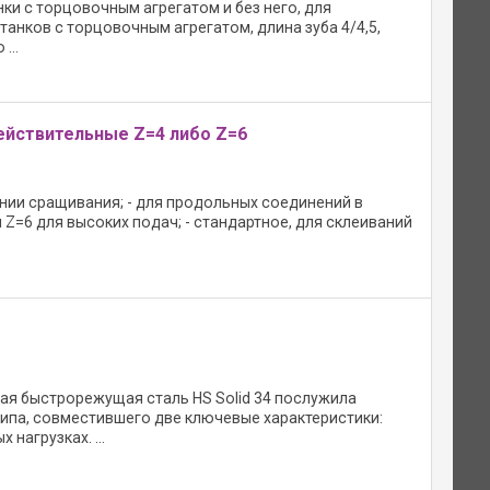
ки с торцовочным агрегатом и без него, для
танков с торцовочным агрегатом, длина зуба 4/4,5,
...
ействительные Z=4 либо Z=6
нии сращивания; - для продольных соединений в
 Z=6 для высоких подач; - стандартное, для склеиваний
я быстрорежущая сталь HS Solid 34 послужила
ипа, совместившего две ключевые характеристики:
нагрузках. ...