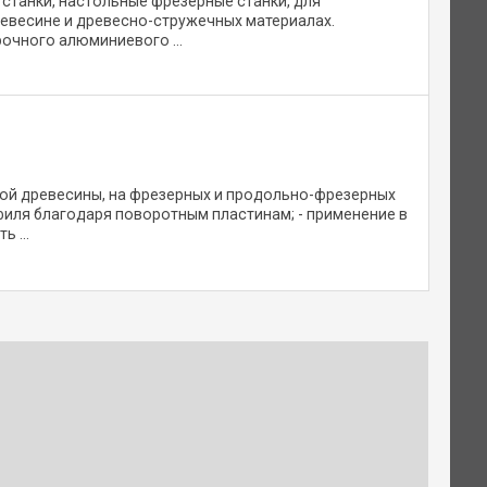
станки, настольные фрезерные станки, для
евесине и древесно-стружечных материалах.
очного алюминиевого ...
ой древесины, на фрезерных и продольно-фрезерных
филя благодаря поворотным пластинам; - применение в
 ...