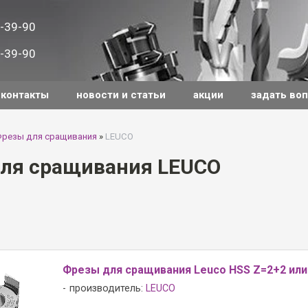
-39-90
-39-90
контакты
новости и статьи
акции
задать во
резы для сращивания
»
LEUCO
ля сращивания LEUCO
Фрезы для сращивания Leuco HSS Z=2+2 или
производитель:
LEUCO