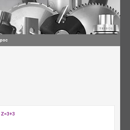
прос
 Z=3+3