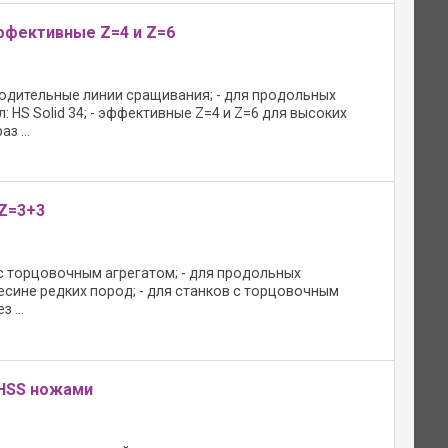
эффективные Z=4 и Z=6
водительные линии сращивания; - для продольных
 HS Solid 34; - эффективные Z=4 и Z=6 для высоких
з ...
Z=3+3
 с торцовочным агрегатом; - для продольных
сине редких пород; - для станков с торцовочным
 ...
 HSS ножами