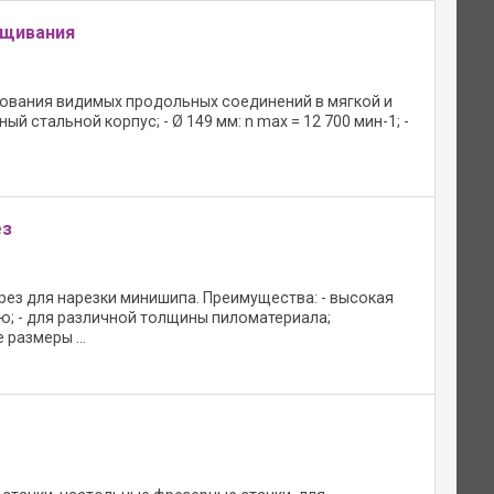
ащивания
угования видимых продольных соединений в мягкой и
 стальной корпус; - Ø 149 мм: n max = 12 700 мин-1; -
ез
фрез для нарезки минишипа. Преимущества: - высокая
ю; - для различной толщины пиломатериала;
размеры ...