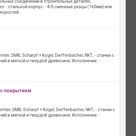
ольных соединений в строительных деталях,
 - стальной корпус; - 4/6 сменные резцы (160мм) или
оростей ...
r, SMB, Scharpf + Kogel, Dieffenbacher, NKT; - станки с
ий в мягкой и твердой древесине; Исполнение: -
 с покрытием
er, SMB, Scharpf + Kogel, Dieffenbacher, NKT; - станки с
ий в мягкой и твердой древесине; Исполнение: -