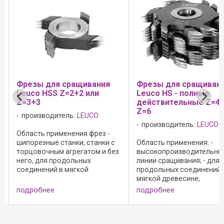
Фрезы для сращивания
Фрезы для сращиван
Leuco HSS Z=2+2 или
Leuco HS - полные
Z=3+3
действительные Z=4 
Z=6
производитель:
LEUCO
производитель:
LEUCO
Область применения фрез -
шипорезные станки, станки с
Область применения: -
торцовочным агрегатом и без
высокопроизводительны
него, для продольных
линии сращивания; - для
соединений в мягкой
продольных соединений 
древесине: - для станков с
мягкой древесине;
торцовочным агрегатом,
Исполнение: - эффективн
подробнее
подробнее
длина зуба 4/4,5, 10/11,
Z=4 и Z=6 для высоких под
15/16,5, 20/22; - для станков
стандартное, для склеив
без торцовочного ...
клеем PUR и topcoat;
Преимущества: - постоянно