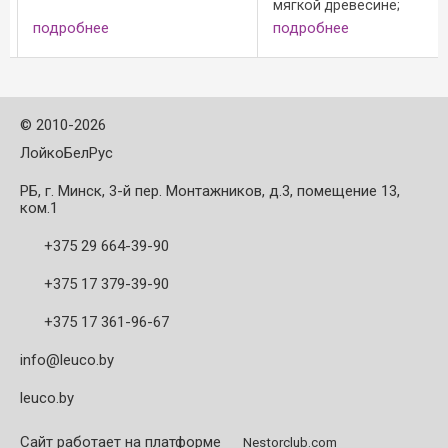
мягкой древесине;
две ключевые характер
Исполнение: - эффективные
высокую стойкость к и
подробнее
подробнее
Z=4 и Z=6 для высоких подач; -
прочность при ударны
стандартное, для склеиваний
нагрузках. ...
клеем PUR и topcoat;
Преимущества: - постоянное ...
©
2010-2026
ЛойкоБелРус
РБ, г. Минск, 3-й пер. Монтажников, д.3, помещение 13,
ком.1
+375 29 664-39-90
+375 17 379-39-90
+375 17 361-96-67
info@leuco.by
leuco.by
Сайт работает на платформе
Nestorclub.com