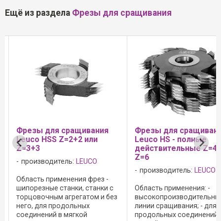
Ещё из раздела
Фрезы для сращивания
Фрезы для сращивания
Фрезы для сращива
Leuco HS - полные
Leuco HS Solid 34
действительные Z=4 либо
производитель:
LEUC
Z=6
производитель:
LEUCO
Разработанная Leuco 
высокопроизводитель
с
Область применения: -
быстрорежущая сталь H
ез
высокопроизводительные
34 послужила основой
линии сращивания; - для
поколения фрез для на
продольных соединений в
минишипа, совместивш