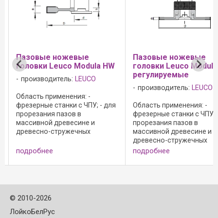
Пазовые ножевые
Пазовые ножевые
головки Leuco Modula HW
головки Leuco Modul
регулируемые
производитель:
LEUCO
производитель:
LEUCO
Область применения: -
фрезерные станки с ЧПУ; - для
Область применения: -
прорезания пазов в
фрезерные станки с ЧПУ; 
массивной древесине и
прорезания пазов в
древесно-стружечных
массивной древесине и
материалах для фурнитуры и
древесно-стружечных
для заглубляемых уплотнений
материалах; Исполнение: 
подробнее
подробнее
(Planet) в дверях; Исполнение
базовое число зубьев Z = 2
и преимущества: - число
max = 11 000 мин-1;
зубьев Z = 3+3; - n max = ...
Преимущества: - не име
себе равных устройство ..
©
2010-2026
ЛойкоБелРус