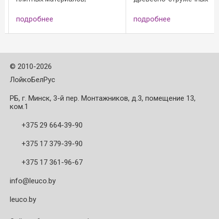
е: - фуговальные
материалах; Исполнение: -
мате
оловки до B = 40 мм
фуговальные ножевые
для 
ее
подробнее
подр
углом; - базовая
головки до B = 40 мм с осевым
(Plan
чка; - n max = 14 500
углом; - радиусные ножевые
и пр
головки с R=4 с осевом ...
зубье
©
2010-2026
ЛойкоБелРус
РБ, г. Минск, 3-й пер. Монтажников, д.3, помещение 13,
ком.1
+375 29 664-39-90
+375 17 379-39-90
+375 17 361-96-67
info@leuco.by
leuco.by