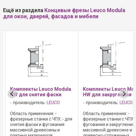
Ещё из раздела
Концевые фрезы Leuco Modula
для окон, дверей, фасадов и мебели
ты Leuco Modula
Kомплекты Leuco Modula
Паз
снятия фаски
HW для закругления
голо
дитель:
LEUCO
производитель:
LEUCO
про
рименения: -
Область применения: -
Обла
 станки с ЧПУ; - для
фрезерные станки с ЧПУ; - для
фрезе
ски и фугования
фугования и закругления в
прор
й древесины и
массивной древесине и
масс
материалов;
древесно-стружечных
древ