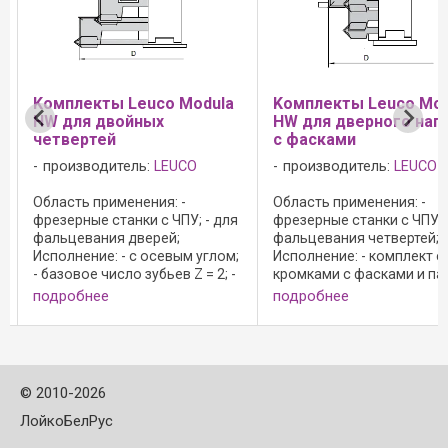
Kомплекты Leuco Modula
Kомплекты Leuco Mod
HW для двойных
HW для дверного нап
четвертей
с фасками
производитель:
LEUCO
производитель:
LEUCO
Область применения: -
Область применения: -
фрезерные станки с ЧПУ; - для
фрезерные станки с ЧПУ; 
фальцевания дверей;
фальцевания четвертей;
Исполнение: - с осевым углом;
Исполнение: - комплект с
- базовое число зубьев Z = 2; -
кромками с фасками и па
базовая нулевая точка; - n max
x 8 мм; - с осевым углом; -
подробнее
подробнее
= 11 500 мин-1; Преимущества:
базовое число зуб;ьев Z = 
- большая гибкость благодаря
100 mm: n max = 14 500 ми
модульной конструкции; - ...
Преимущества: - большая .
©
2010-2026
ЛойкоБелРус