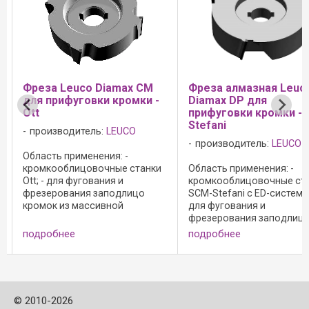
а Leuco Diamax CM
Фреза алмазная Leuco
прифуговки кромки -
Diamax DP для
прифуговки кромки - SCM-
Stefani
изводитель:
LEUCO
производитель:
LEUCO
ть применения: -
кооблицовочные станки
Область применения: -
- для фугования и
кромкооблицовочные станки
ерования заподлицо
SCM-Stefani с ED-системой; -
ок из массивной
для фугования и
сины, шпона и
фрезерования заподлицо
тических материалов;
кромок из массивной
обнее
подробнее
 Ι с осевым углом, n max
древесины, шпона и
000 мин-1. Преимущества:
синтетических материалов;
имальный отвод ...
Преимущества: - оптимальный
отвод стружки благодаря
исполнению ...
©
2010-2026