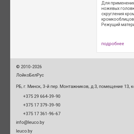
Для применения
ножевых головк
скругления кро
кромкооблицово
Режущий матери
сплав - Board 0
стружечных мат
пластика и тверд
подробнее
©
2010-2026
ЛойкоБелРус
РБ, г. Минск, 3-й пер. Монтажников, д.3, помещение 13, к
+375 29 664-39-90
+375 17 379-39-90
+375 17 361-96-67
info@leuco.by
leuco.by