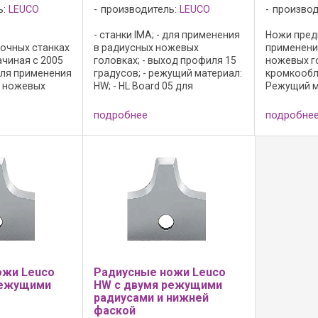
ь:
LEUCO
производитель:
LEUCO
производ
- станки IMA; - для применения
Ножи пред
очных станках
в радиусных ножевых
применени
ачиная с 2005
головках; - выход профиля 15
ножевых г
Для применения
градусов; - режущий материал:
кромкообл
х ножевых
HW; - HL Board 05 для
Режущий м
мизированных
древесно-стружечных
сплав HW. 
ий материал -
материалов, пластика и
Board 06 д
подробнее
подробне
 HL Board 06
твердой ...
стружечны
стружечных
пластика и 
тика ...
ожи Leuco
Радиусные ножи Leuco
режущими
HW с двумя режущими
радиусами и нижней
фаской