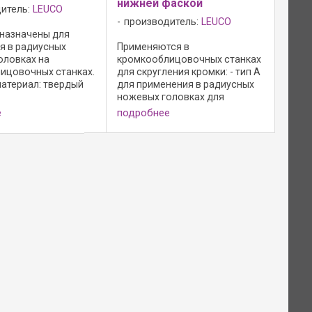
нижней фаской
итель:
LEUCO
производитель:
LEUCO
назначены для
я в радиусных
Применяются в
оловках на
кромкооблицовочных станках
ицовочных станках.
для скругления кромки: - тип A
атериал: твердый
для применения в радиусных
HL Board 05 и HL
ножевых головках для
ля древесно-
скругления кромки; - тип B для
е
подробнее
х материалов,
применения в держателях
твердой ...
циклей; - режущий материал:
твердый сплав; - HL Board 05
для ...