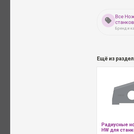
Все Но
станко
Бренд и к
Ещё из разде
Радиусные н
HW для станк