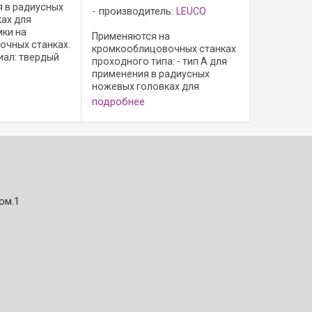
 в радиусных
производитель:
LEUCO
ах для
мки на
Применяются на
чных станках.
кромкооблицовочных станках
ал: твердый
проходного типа: - тип A для
5 для древесно-
применения в радиусных
ериалов,
ножевых головках для
ой ...
скругления кромки; - тип B для
подробнее
применения в держателях
циклей; - режущий материал:
HW; - HL Board 05 для
древесно-стружечных ...
ом.1