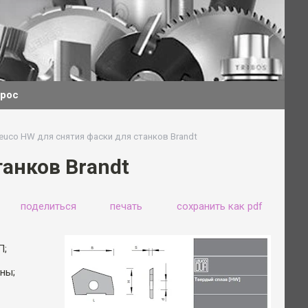
прос
euco HW для снятия фаски для станков Brandt
анков Brandt
поделиться
печать
сохранить как pdf
П;
ны;