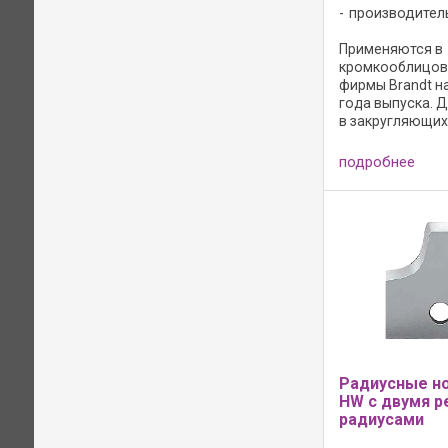
производител
Применяются в
кромкооблицов
фирмы Brandt н
года выпуска. 
в закругляющи
головках, опти
для ДСП. Режущ
подробнее
твердый сплав -
для древесно-
материалов, плас
Радиусные н
HW с двумя 
радиусами