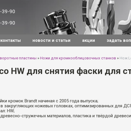
-39-90
-39-90
контакты
новости и статьи
акции
задать во
оворотные пластины
»
Ножи для кромкооблицовочных станков
»
Нож L
co HW для снятия фаски для ст
йки кромок Brandt начиная с 2005 года выпуска;
 в закругляющих ножевых головках, оптимизированных для ДС
ал: HW;
я древесно-стружечных материалов, пластика и твёрдой древеси