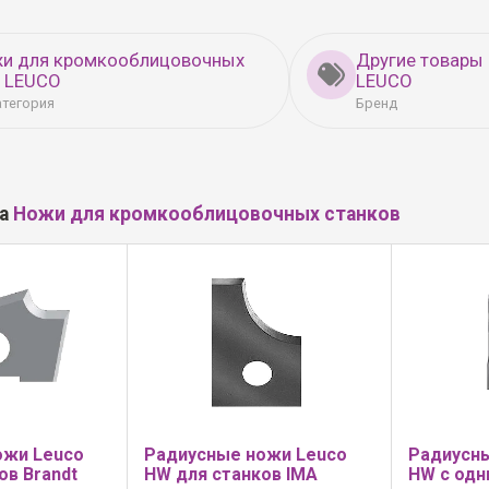
жи для кромкооблицовочных
Другие товары
в LEUCO
LEUCO
атегория
Бренд
ла
Ножи для кромкооблицовочных станков
ожи Leuco
Радиусные ножи Leuco
Радиусн
ов Brandt
HW для станков IMA
HW с одн