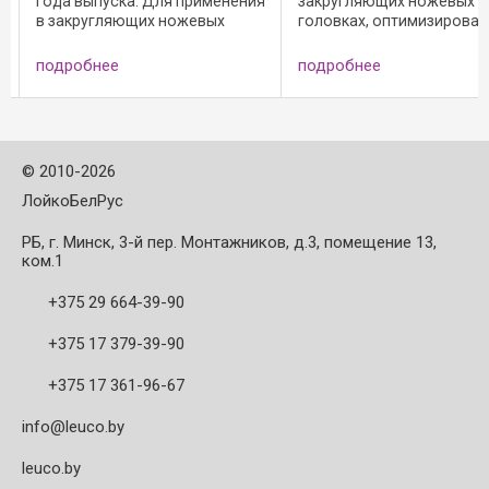
года выпуска. Для применения
закругляющих ножевых
в закругляющих ножевых
головках, оптимизирова
головках, оптимизированных
для ДСП; - режущий матер
для ДСП. Режущий материал -
HW; - HL Board 06 для
подробнее
подробнее
твердый сплав - HL Board 06
древесно-стружечных
для древесно-стружечных
материалов, пластика и
материалов, пластика ...
твёрдой ...
©
2010-2026
ЛойкоБелРус
РБ, г. Минск, 3-й пер. Монтажников, д.3, помещение 13,
ком.1
+375 29 664-39-90
+375 17 379-39-90
+375 17 361-96-67
info@leuco.by
leuco.by