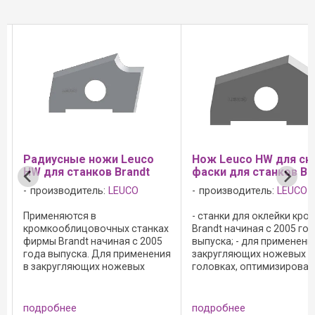
Радиусные ножи Leuco
Нож Leuco HW для сн
HW для станков Brandt
фаски для станков Br
производитель:
LEUCO
производитель:
LEUCO
Применяются в
- станки для оклейки кро
кромкооблицовочных станках
Brandt начиная с 2005 го
фирмы Brandt начиная с 2005
выпуска; - для применени
года выпуска. Для применения
закругляющих ножевых
в закругляющих ножевых
головках, оптимизирова
головках, оптимизированных
для ДСП; - режущий матер
для ДСП. Режущий материал -
HW; - HL Board 06 для
твердый сплав - HL Board 06
древесно-стружечных
подробнее
подробнее