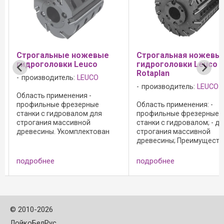
огальные ножевые
Cтрогальная ножевые
оголовки Leuco
гидроголовки Leuco
Rotaplan
изводитель:
LEUCO
производитель:
LEUCO
ть применения -
ильные фрезерные
Область применения: -
и с гидровалом для
профильные фрезерные
гания массивной
станки с гидровалом; - для
есины. Укомплектован
строгания массивной
ми из быстрорежущей
древесины; Преимущества: -
 HS 30x3 мм.
высокая точность вращения и
рнативный материал -
плавность хода благодаря
обнее
подробнее
ый сплав для твердой
специальному
есины и древесины
центрированию с помощью
 пород. ...
гидрозажима, система Weinig; -
высокая ...
©
2010-2026
ЛойкоБелРус