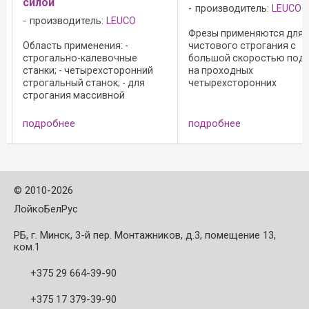
производитель:
LEUCO
CO
Применение фрез
Фрезы применяются для
строгально-кал
-
чистового строгания с
станки, стацион
ные
большой скоростью подачи
фрезерные станк
ронний
на проходных
фугования, черн
- для
четырехсторонних
чистового строг
й
продольно-строгальных
массивной древ
ия
станках. Приемущества: -
чистового реза. 
пус из
отличное качество строгания
резание, минима
подробнее
подробнее
 000
и плавность работы; -
резания и тихий 
ожа
минимальная нагрузка на
Приемущества: - с
станок; - большой ресурс, ...
©
2010-2026
ЛойкоБелРус
РБ, г. Минск, 3-й пер. Монтажников, д.3, помещение 13,
ком.1
+375 29 664-39-90
+375 17 379-39-90