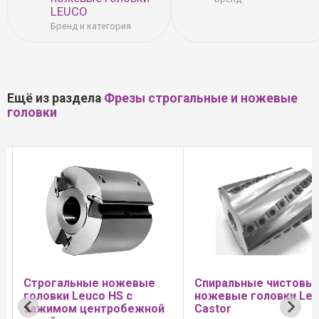
LEUCO
Бренд и категория
Ещё из раздела
Фрезы строгальные и ножевые
головки
евые
Спиральные чистовые
Спиральные 
с
ножевые головки Leuco
головки Leuco
бежной
Castor
производитель