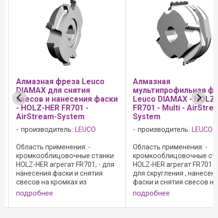
я фреза Leuco
Aлмазная
Фре
для снятия
мультипрофильная фреза
скр
и нанесения фаски
Leuco DIAMAX - HOLZ-HER
IDM
ER FR701 -
FR701 - Multi - AirStream-
про
am-System
System
дитель:
LEUCO
производитель:
LEUCO
Обла
испо
рименения: -
Область применения: -
кром
лицовочные станки
кромкооблицовочные станки
SCM-S
агрегат FR701; - для
HOLZ-HER агрегат FR701 Multi; -
для 
 фаски и снятия
для скругления , нанесения
масс
 кромках из
фаски и снятия свесов на
и син
й древесины, а
кромках из массивной
с осе
ее
подробнее
подр
кантах из шпона и
древесины, а также на кантах
000 
 Исполнение: - с
из шпона и пластика;
перед
лом; - полированная
Исполнение: - с осевым углом;