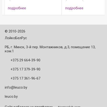
и
массивной древесины, шпона
головкой flexTr
ериалов;
и синтетических материалов;
скругления и/
подробнее
подробнее
ированная
Исполнение: - полированная
фаски на на кр
ть резца; -
передняя поверхность резца; -
массивной др
ботка ...
сверхчистовая ...
и синтетических
©
2010-2026
ЛойкоБелРус
РБ, г. Минск, 3-й пер. Монтажников, д.3, помещение 13,
ком.1
+375 29 664-39-90
+375 17 379-39-90
+375 17 361-96-67
info@leuco.by
leuco.by