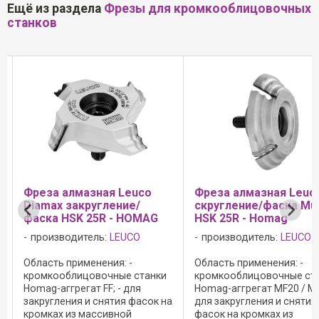
Ещё из раздела
Фрезы для кромкооблицовочных
станков
 Leuco
Фреза алмазная Leuco DP
Фреза Leuc
ние/
скругление/фаска Multi
DP HSK 25R - 
- HOMAG
HSK 25R - Homag
HOMAG
EUCO
производитель:
LEUCO
производите
: -
Область применения: -
Область приме
ые станки
кромкооблицовочные станки
кромкооблицо
- для
Homag-аггрегат MF20 / MF21; -
Homag с проф
ия фасок на
для закругления и снятия
агрегатами FK11
ной
фасок на кромках из
FF32, FF12, PF