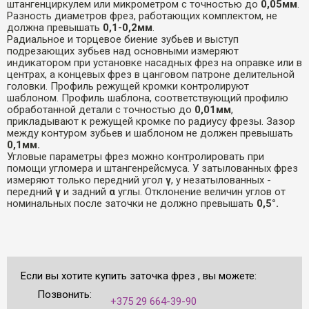
штангенциркулем или микрометром с точностью до
0,05мм
.
Разность диаметров фрез, работающих комплектом, не
должна превышать
0,1-0,2мм
.
Радиальное и торцевое биение зубьев и выступ
подрезающих зубьев над основными измеряют
индикатором при установке насадных фрез на оправке или в
центрах, а концевых фрез в цанговом патроне делительной
головки. Профиль режущей кромки контролируют
шаблоном. Профиль шаблона, соответствующий профилю
обработанной детали с точностью до
0,01мм
,
прикладывают к режущей кромке по радиусу фрезы. Зазор
между контуром зубьев и шаблоном не должен превышать
0,1мм.
Угловые параметры фрез можно контролировать при
помощи угломера и штангенрейсмуса. У затылованных фрез
измеряют только передний угол
γ
, у незатылованных -
передний
γ
и задний
α
углы. Отклонение величин углов от
номинальных после заточки не должно превышать
0,5°.
Если вы хотите купить заточка фрез , вы можете:
Позвонить:
+375 29 664-39-90