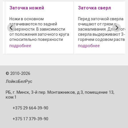
Заточка ножей
Заточка сверл
Ножи в основном
Перед заточкой сверла
затачиваются по задней
очищают от грязи и
поверхности. В зависимости
засмаливания. Для этого
от положения заточного круга
сверла выдерживают 3-4
относительно поверхности
горячем содовом раство
шлифования различают 4
или 10-15мин в аммиачн
подробнее
подробнее
схемы заточки (рис 1) При
растворе 10-12%-ной
заточке торцом круга не
концентрации. Остатки 
рекомендуется располагать
снимают деревянным
ось круга строго ...
скребком. Антикоррозио
смазку с ...
©
2010-2026
ЛойкоБелРус
РБ, г. Минск, 3-й пер. Монтажников, д.3, помещение 13,
ком.1
+375 29 664-39-90
+375 17 379-39-90