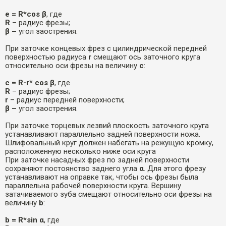
е =
R
*
cos
β
, где
R
– радиус фрезы;
β –
угол заострения.
При заточке концевых фрез с цилиндрической передней
поверхностью радиуса
r
смещают ось заточного круга
относительно оси фрезы на величину
с
:
c = R-r* cos
β
, где
R
– радиус фрезы;
r
– радиус передней поверхности;
β –
угол заострения.
При заточке торцевых лезвий плоскость заточного круга
устанавливают параллельно задней поверхности ножа.
Шлифовальный круг должен набегать на режущую кромку,
расположенную несколько ниже оси круга
При заточке насадных фрез по задней поверхности
сохраняют постоянство заднего угла
α
. Для этого фрезу
устанавливают на оправке так, чтобы ось фрезы была
параллельна рабочей поверхности круга. Вершину
затачиваемого зуба смещают относительно оси фрезы на
величину
b
:
b
=
R
*
sin
α
, где