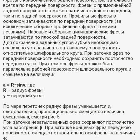
Фрезы с криволинейной задней поверхностью затачивают
всегда по передней поверхности. Фрезы с прямолинейной
задней поверхностью можно затачивать как по передней,
так и по задней поверхности. Профильные фрезы в
основном затачиваются по передней поверхности (за
исключением сборных профильных фрез с тонкими
лезвиями). Пазовые и сборные цилиндрические фрезы
затачиваются по плоской задней поверхности.
Для сохранения заданных углов зубьев необходимо
правильно устанавливать затачиваемую поверхность
относительно шлифовального круга. При заточке фрез по
передней поверхности необходимо сохранять постоянство
переднего угла. При этом ось фрезы должна быть
параллельна рабочей поверхности шлифовального круга и
смещена на величину
а
:
а =
R*sinγ
, где
R
– радиус фрезы;
γ
–
передний угол.
По мере переточек радиус фрезы уменьшается и,
следовательно, пропорционально смещается величина
смещения
а
, смотри рис 5.
При заточке незатылованных фрез сохраняют постоянство
угла заострения
β
. При заточке концевых фрез переднюю
поверхность смещают относительно оси фрезы на величину
е
: