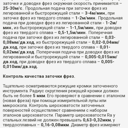
заточке и доводке фрез окружная скорость принимается –
25-30м/с
.. Продольная подача при заточке фрез из
легированной и быстрорежущей стали –
3-4м/мин
., при
заточке фрез из твердого сплава –
1-2м/мин
.. Продольная
подача при доводке фрез из легированной стали -
1-2м/
мин
., из быстрорежущей стали –
1-1,5м/мин
., при доводке
фрез из твердого сплава –
0,5-1,5м/мин
.. Поперечная
подача при заточке фрез из легированной стали –
0,03-
0,08мм/дв.ход
, из быстрорежущей стали –
0,02-0,04мм/
дв.ход
, при заточке фрез из твердого сплава –
0,01-
0,02мм/дв.ход
. Поперечная подача при доводке фрез из
легированной и быстрорежущей стали –
0,005-0,015мм/
дв.ход
, при доводке фрез из твердого сплава –
0,005-
0,010мм/дв.ход.
Контроль качества заточки фрез.
Тщательно осматриваются режущие кромки заточенного
инструмента. Радиус скругления режущей кромки должен
быть не более
5 мкм
. Его проверяют в сравнении с эталоном
(новая фреза) при помощи измерительной лупы или
микроскопа. Контроль шероховатости заточенных
поверхностей осуществляют сравнением с набором
эталонов шероховатости. Параметр шероховатости Ra у
стальных лезвий не должен превышать
0,63-0,32мкм
, у
твердосплавных –
0,16-0,08мкм
. Диаметр фрез измеряют