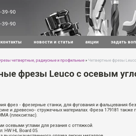
-39-90
-39-90
контакты
новости и статьи
акции
задать во
резы четвертные, радиусные и профильные
»
Четвертные фрезы Leuco
ные фрезы Leuco с осевым уг
ия фрез - фрезерные станки, для фугования и фальцевания без
ине и древесно- стружечных материалах. Фреза 179181 также 
МА (плексиглас).
и осевыми углами для резания с оттяжкой.
: HW HL Board 05.
з высококачественного сплава легких металлов.