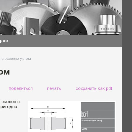
прос
 с осевым углом
лом
поделиться
печать
сохранить как pdf
 сколов в
пригодна