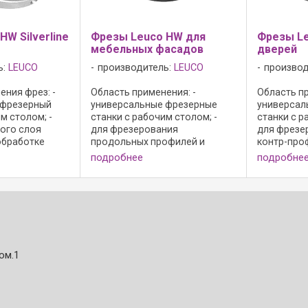
W Silverline
Фрезы Leuco HW для
Фрезы L
мебельных фасадов
дверей
ь:
LEUCO
производитель:
LEUCO
производ
ения фрез: -
Область применения: -
Область пр
 фрезерный
универсальные фрезерные
универсал
м столом; -
станки с рабочим столом; -
станки с р
кого слоя
для фрезерования
для фрезе
обработке
продольных профилей и
контр-про
ноок из
контр-профилей при
древесине
подробнее
подробне
есины и
производстве дверей, мебели
материала
риалов;
и кассетных филëнок из
фрезерные
: - корпус
массивной древесины и
столом; - 
али; - ...
древесных материалов;
профилей и 
Исполнение: - ...
ом.1