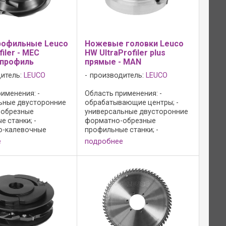
рофильные Leuco
Ножевые головки Leuco
iler - MEC
HW UltraProfiler plus
 профиль
прямые - MAN
итель:
LEUCO
производитель:
LEUCO
именения: -
Область применения: -
ьные двусторонние
обрабатывающие центры; -
-обрезные
универсальные двусторонние
 станки; -
форматно-обрезные
о-калевочные
профильные станки; -
для профилирования
строгально-калевочные
е
подробнее
ой древесине и
станки; - настольные
стружечных
фрезерные станки; - для
х; Конструкция фрез
профилирования в массивной
ства: - резцы без
древесине и древесно-
стружечных ...