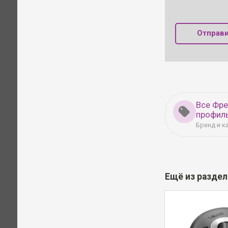
Отправи
Все Фре
профил
Бренд и к
Ещё из разде