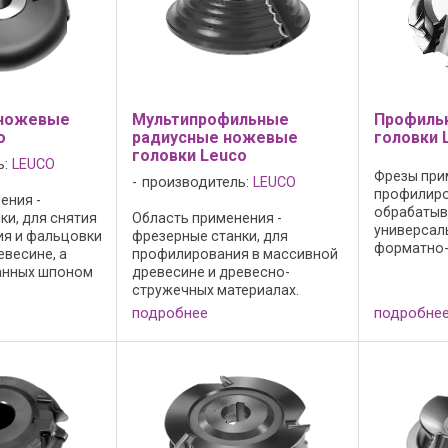
ножевые
Мультипрофильные
Профиль
o
радиусные ножевые
головки 
головки Leuco
ь:
LEUCO
Фрезы при
производитель:
LEUCO
профилиро
ения -
обрабатыв
ки, для снятия
Область применения -
универсал
ия и фальцовки
фрезерные станки, для
форматно-
евесине, а
профилирования в массивной
профильны
анных шпоном
древесине и древесно-
четырехст
евесно-
стружечных материалах.
строгальн
ериалах с
Исполнение фрез: - резцы без
подробнее
подробне
станках, н
глом фаски.
осевого угла; - режущий
станках. 
го угла.
материал: HW HL Solid 25; -
в массивно
л: HW HL ...
базовый корпус из
высокопрочного алюминия; - с
...