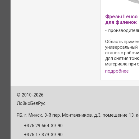
Фрезы Leuco H
для филенок
производител
Область примен
универсальный
станок с рабочи
для снятия тон
материала при 
кассетных филë
подробнее
массивной древ
древесных мате
Исполнение фрез
инструмента из ст
©
2010-2026
ЛойкоБелРус
РБ, г. Минск, 3-й пер. Монтажников, д.3, помещение 13, к
+375 29 664-39-90
+375 17 379-39-90