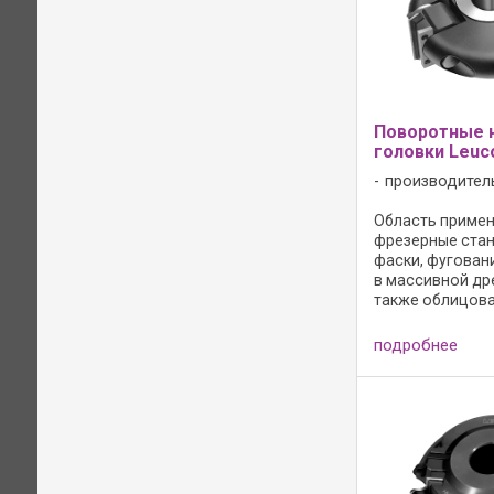
Поворотные 
головки Leuc
производител
Область примен
фрезерные стан
фаски, фугован
в массивной др
также облицов
и пластиком др
стружечных мат
подробнее
регулируемым у
Резцы без осево
Режущий материа