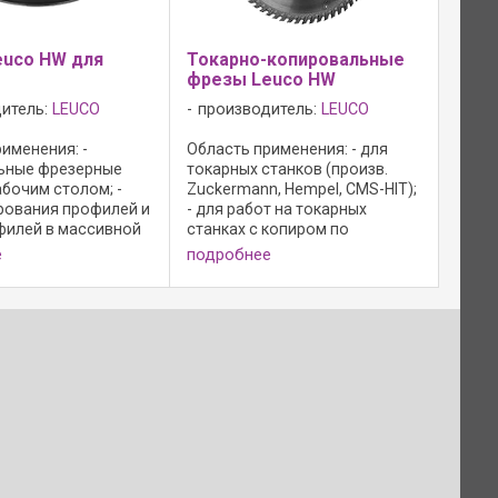
euco HW для
Токарно-копировальные
фрезы Leuco HW
итель:
LEUCO
производитель:
LEUCO
именения: -
Область применения: - для
ьные фрезерные
токарных станков (произв.
абочим столом; -
Zuckermann, Hempel, CMS-HIT);
рования профилей и
- для работ на токарных
филей в массивной
станках с копиром по
 и древесных
массивной древесине;
е
подробнее
хУниверсальные
Исполнение: - твердосплавные
 станки с рабочим
зубья; - специальная форма
для фрезерования
зубьев; - допуск на диаметр
...
посадочного ...