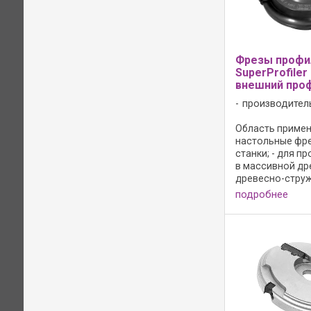
Фрезы профи
SuperProfiler
внешний про
производител
Область примене
настольные фр
станки; - для 
в массивной др
древесно-стру
материалах; Ко
подробнее
и её преимущест
без осевого угла;
10 700 мин-1; -
материал: HW HL 