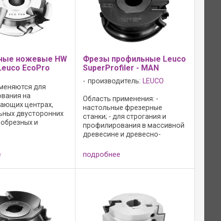
ные ножевые HW
Фрезы профильные Leuco
Leuco EcoPro
SuperProfiler - MAN
производитель:
LEUCO
меняются для
вания на
Область применения: -
ающих центрах,
настольные фрезерные
ьных двусторонних
станки; - для строгания и
обрезных и
профилирования в массивной
х станках, на
древесине и древесно-
оронних
стружечных материалах;
о-калевочных
Конструкция фрезы: - резцы
е
подробнее
а фрезерных
без осевого угла; - n = 6 200 -
Для профилирования
10 700 мин-1; - режущий
й древесине и ...
материал: HW HL Board 06 ...