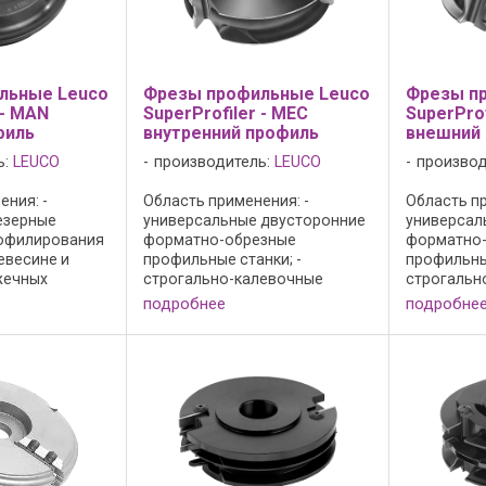
льные Leuco
Фрезы профильные Leuco
Фрезы п
 - MAN
SuperProfiler - MEC
SuperProf
филь
внутренний профиль
внешний
ь:
LEUCO
производитель:
LEUCO
производ
ния: -
Область применения: -
Область пр
езерные
универсальные двусторонние
универсал
профилирования
форматно-обрезные
форматно
евесине и
профильные станки; -
профильные
жечных
строгально-калевочные
строгальн
нструкция фрез
станки; - агрегаты для
станки; - 
подробнее
подробне
ва: - резцы
копировального и
в массивн
 - n = 6 200 -
продольного фрезерования
древесно-
 режущий
IMA; - для профилирования в
материала
Board ...
массивной древесине и
и преимуще
древесно-стружечных ...
осевого ...