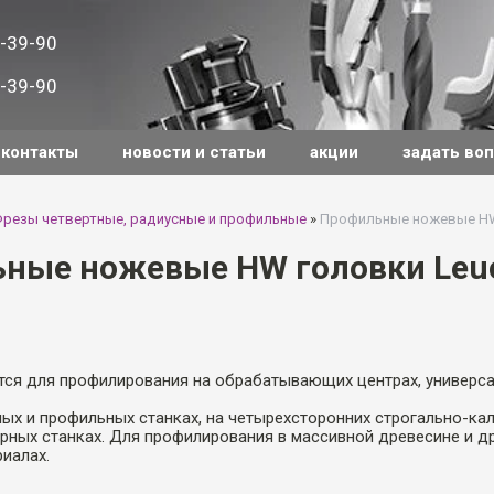
-39-90
-39-90
контакты
новости и статьи
акции
задать во
резы четвертные, радиусные и профильные
»
Профильные ножевые HW
ные ножевые HW головки Leuc
ся для профилирования на обрабатывающих центрах, универс
ых и профильных станках, на четырехсторонних строгально-ка
ерных станках. Для профилирования в массивной древесине и д
иалах.