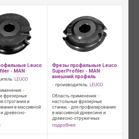
рофильные Leuco
Фрезы профильные Leuco
iler - MAN
SuperProfiler - MAN
внешний профиль
итель:
LEUCO
производитель:
LEUCO
именения: -
е фрезерные
Область применения: -
для строгания и
настольные фрезерные
вания в массивной
станки; - для профилирования
 и древесно-
в массивной древесине и
х материалах;
древесно-стружечных
я фрезы: - резцы
материалах; Конструкция фрез
е
подробнее
 угла; - n = 6 200 -
и её преимущества: - резцы
-1; - режущий
без осевого угла; - n = 6 200 -