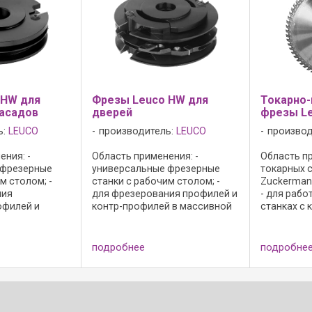
чных ...
осевого ...
стружечных 
 HW для
Фрезы Leuco HW для
Токарно
асадов
дверей
фрезы L
ь:
LEUCO
производитель:
LEUCO
производ
ния: -
Область применения: -
Область пр
 фрезерные
универсальные фрезерные
токарных с
м столом; -
станки с рабочим столом; -
Zuckermann
ния
для фрезерования профилей и
- для рабо
офилей и
контр-профилей в массивной
станках с 
 при
древесине и древесных
массивной
верей, мебели
материалахУниверсальные
Исполнени
лëнок из
фрезерные станки с рабочим
зубья; - с
подробнее
подробне
есины и
столом; - для фрезерования
зубьев; - 
риалов;
профилей и ...
посадочног