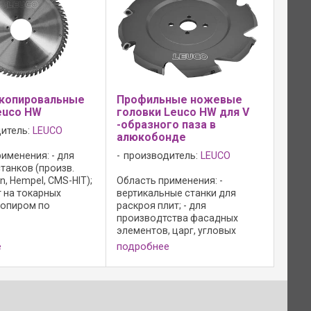
...
-копировальные
Профильные ножевые
euco HW
головки Leuco HW для V
-образного паза в
итель:
LEUCO
алюкобонде
именения: - для
производитель:
LEUCO
танков (произв.
, Hempel, CMS-HIT);
Область применения: -
т на токарных
вертикальные станки для
копиром по
раскроя плит; - для
 древесине;
производтства фасадных
е: - твердосплавные
элементов, царг, угловых
пециальная форма
деталей из алюминиевого
е
подробнее
допуск на диаметр
композитного материала,
о ...
"Gutbond" и т.д.; Конструкция
фрезы: - базовый корпус из
алюминия c покрытием; - ...