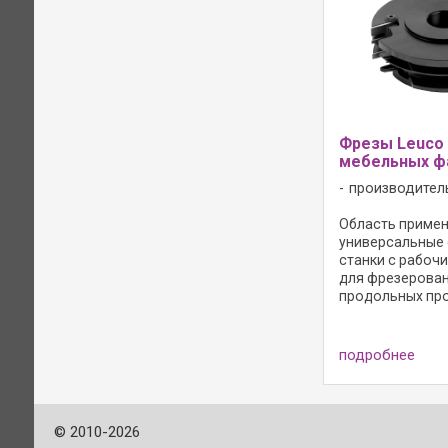
древесно-струже
Фрезы Leuco
мебельных ф
производител
Область примене
универсальные
станки с рабочи
для фрезерова
продольных пр
контр-профилей
производстве д
и кассетных фи
подробнее
массивной древ
древесных мате
Исполнение: - ...
©
2010-2026