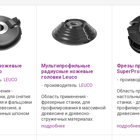
ножевые
Мультипрофильные
Фрезы п
o
радиусные ножевые
SuperProf
головки Leuco
ь:
LEUCO
производ
производитель:
LEUCO
ения -
Область пр
ки, для снятия
Область применения -
настольны
ия и фальцовки
фрезерные станки, для
станки; - 
евесине, а
профилирования в массивной
профилиро
анных шпоном
древесине и древесно-
древесине
евесно-
стружечных материалах.
стружечны
ериалах с
Исполнение фрез: - резцы без
Конструкци
подробнее
подробне
глом фаски.
осевого угла; - режущий
без осевого
го угла.
материал: HW HL Solid 25; -
10 700 мин