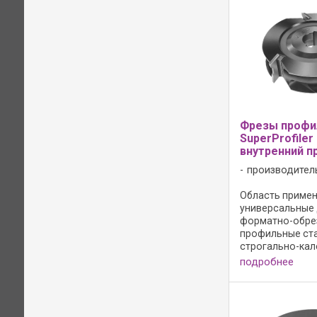
Режущий материа
Фрезы профи
SuperProfiler
внутренний п
производител
Область примене
универсальные
форматно-обре
профильные ста
строгально-ка
станки; - агрега
подробнее
копировального
продольного ф
IMA; - для проф
массивной древ