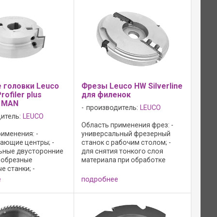
W HL Board 06 ...
10 700 мин-1; - режущий
материал: HW HL Board ...
 головки Leuco
Фрезы Leuco HW Silverline
rofiler plus
для филенок
- MAN
производитель:
LEUCO
итель:
LEUCO
Область применения фрез: -
именения: -
универсальный фрезерный
ающие центры; -
станок с рабочим столом; -
ьные двусторонние
для снятия тонкого слоя
-обрезные
материала при обработке
 станки; -
кассетных филëноок из
о-калевочные
массивной древесины и
е
подробнее
настольные
древесных материалов;
станки; - для
Исполнение фрез: - корпус
вания в массивной
инструмента из стали; - ...
 и древесно-