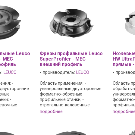
л: HW HL ...
базовый корпус из
материал: H
высокопрочного алюминия; - с
...
льные Leuco
Фрезы профильные Leuco
Ножевые
 - MEC
SuperProfiler - MEC
HW UltraP
рофиль
внешний профиль
прямые 
ь:
LEUCO
производитель:
LEUCO
производ
ния: -
Область применения: -
Область пр
 двусторонние
универсальные двусторонние
обрабатыв
зные
форматно-обрезные
универсал
нки; -
профильные станки; -
форматно
левочные
строгально-калевочные
профильные
ты для
станки; - для профилирования
строгальн
подробнее
подробне
 и
в массивной древесине и
станки; - 
резерования
древесно-стружечных
фрезерные 
илирования в
материалах; Конструкция фрез
профилиро
есине и
и преимущества: - резцы без
древесине