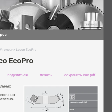
прос
 головки Leuco EcoPro
o EcoPro
поделиться
печать
сохранить как pdf
альных
левочных
ревесно-