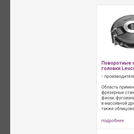
Поворотные 
головки Leuc
производител
Область примен
фрезерные стан
фаски, фугован
в массивной др
также облицов
и пластиком др
стружечных мат
подробнее
регулируемым у
Резцы без осево