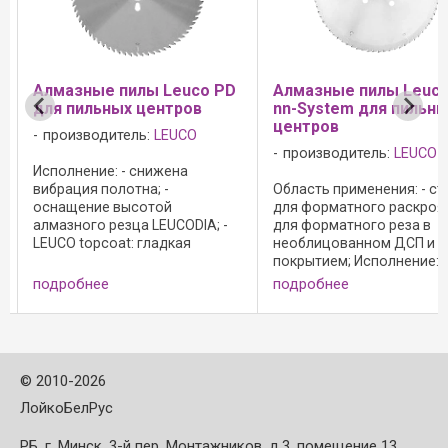
Алмазные пилы Leuco PD
Алмазные пилы Leuc
для пильных центров
nn-System для пильн
центров
производитель:
LEUCO
производитель:
LEUCO
Исполнение: - снижена
вибрация полотна; -
Область применения: - ст
м
оснащение высотой
для форматного раскроя;
алмазного резца LEUCODIA; -
для форматного реза в
LEUCO topcoat: гладкая
необлицованном ДСП и Д
поверхность для снижения
покрытием; Исполнение: -
адгезии и налипания
специальная геометрия
подробнее
подробнее
материала на резцы; - G6: для
пазухов для отвода стру
поштучного и пакетного
системы NoNoise; - алмаз
чистового раскроя
полированные резцы; -
необлицованных и ...
оснащение высотой ...
©
2010-2026
ЛойкоБелРус
РБ, г. Минск, 3-й пер. Монтажников, д.3, помещение 13,