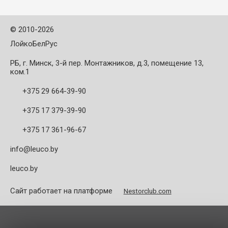
пластика HPL и
чистового раскроя
композиционных ...
необлицованных и ...
©
2010-2026
ЛойкоБелРус
РБ, г. Минск, 3-й пер. Монтажников, д.3, помещение 13,
ком.1
+375 29 664-39-90
+375 17 379-39-90
+375 17 361-96-67
info@leuco.by
leuco.by
Сайт работает на платформе
Nestorclub.com