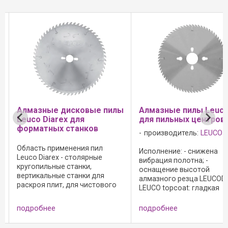
Алмазные дисковые пилы
Алмазные пилы Leuc
Leuco Diarex для
для пильных центров
форматных станков
производитель:
LEUCO
Область применения пил
Исполнение: - снижена
Leuco Diarex - столярные
вибрация полотна; -
кругопильные станки,
м
оснащение высотой
вертикальные станки для
алмазного резца LEUCODIA
раскроя плит, для чистового
LEUCO topcoat: гладкая
реза в древесно-стружечных
поверхность для снижен
материалах с меламиновым,
адгезии и налипания
подробнее
подробнее
бумажным покрытием или
материала на резцы; - G6:
покрытием из слоистого
поштучного и пакетного