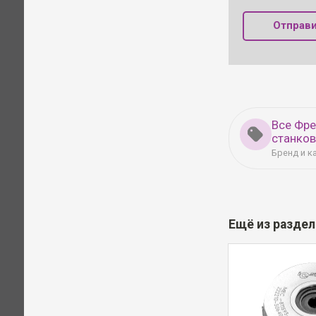
Отправи
Все Фр
станко
Бренд и к
Ещё из разде