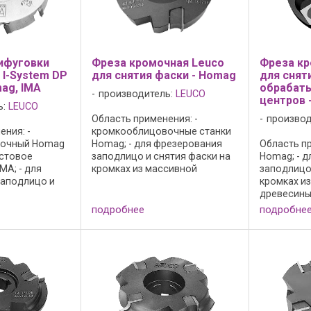
ифуговки
Фреза кромочная Leuco
Фреза кр
 I-System DP
для снятия фаски - Homag
для снят
ag, IMA
обрабат
производитель:
LEUCO
центров 
ь:
LEUCO
Область применения: -
производ
ния: -
кромкооблицовочные станки
вочный Homag
Homag; - для фрезерования
Область пр
истовое
заподлицо и снятия фаски на
Homag; - 
MA; - для
кромках из массивной
заподлицо
заподлицо и
древесины, шпона и
кромках и
 кромках из
синтетических материалов;
древесины
есины, шпона
Исполнение: - резцы без
синтетиче
подробнее
подробне
х материалов;
осевого угла; - режущий
Исполнение
полированная
материал: HW HL Board 05; - n
осевого уг
ность ...
max ...
материал: H
max = 18 000