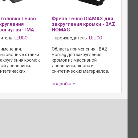
головка Leuco
Фреза Leuco DIAMAX для
кругления
закругления кромки - BAZ
зогнутая - IMA
HОМAG
итель:
LEUCO
производитель:
LEUCO
именения: -
Область применения - BAZ
ицовочные станки
Homag для закругления
 закругления кромок
кромок из массивной
ной древесины,
древесины, шпона и
интетических
синтетических материалов.
; Исполнение: -
Оптимальное качество реза.
осевого угла; -
Исполнение: - полированная
е
подробнее
атериал: HW HL
передняя поверхность резца; -
 n max = 18 000
сверхчистовая обработка
инаковый ...
задней поверхности; - с ...