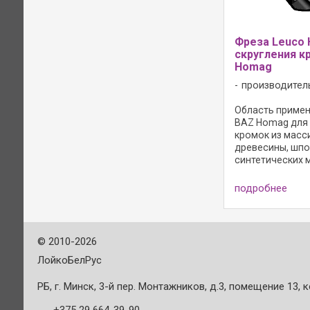
Фреза Leuco 
скругления к
Homag
производител
Область примен
BAZ Homag для 
кромок из масс
древесины, шпо
синтетических 
Исполнение: - р
осевого угла; -
подробнее
материал: HW HL 
max = 18 000 мин
одинаковый базо
©
2010-2026
ЛойкоБелРус
РБ, г. Минск, 3-й пер. Монтажников, д.3, помещение 13, к
+375 29 664-39-90