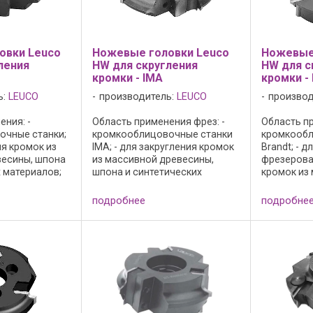
овки Leuco
Ножевые головки Leuco
Ножевые
ления
HW для скругления
HW для с
кромки - IMA
кромки - 
ь:
LEUCO
производитель:
LEUCO
производ
ния: -
Область применения фрез: -
Область пр
очные станки;
кромкооблицовочные станки
кромкообл
ия кромок из
IMA; - для закругления кромок
Brandt; - д
есины, шпона
из массивной древесины,
фрезерова
х материалов;
шпона и синтетических
кромок из
вого ...
материалов; Одинаковый
древесины
базовый корпус ножевых
синтетичес
подробнее
подробне
головок для R=2-5 ...
оптимальн
массивной
благодаря о