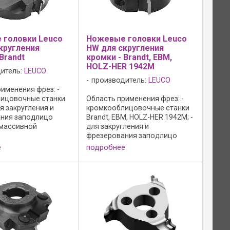
 головки Leuco
Ножевые головки Leuco
кругления
HW для скругления
Brandt
кромки - Brandt, EBM,
HOLZ-HER 1942M
итель:
LEUCO
производитель:
LEUCO
именения фрез: -
ицовочные станки
Область применения фрез: -
ля закругления и
кромкооблицовочные станки
ния заподлицо
Brandt, EBM, HOLZ-HER 1942M; -
 массивной
для закругления и
, шпона и
фрезерования заподлицо
ких материалов; -
кромок из массивной
е
подробнее
ое качество реза в
древесины, шпона и
 древесине
синтетических материалов;
севому углу; - ...
Одинаковый базовый корпус
ножевых головок для R=2-3 ...