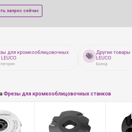
ть запрос сейчас
езы для кромкооблицовочных
Другие товары
в LEUCO
LEUCO
атегория
Бренд
ла
Фрезы для кромкооблицовочных станков