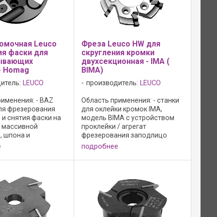
омочная Leuco
Фреза Leuco HW для
ия фаски для
скругления кромки
ывающих
двухсекционная - IMA (
- Homag
BIMA)
итель:
LEUCO
производитель:
LEUCO
именения: - BAZ
Область применения: - станки
для фрезерования
для оклейки кромок IMA,
 и снятия фаски на
модель BIMA с устройством
з массивной
проклейки / агрегат
, шпона и
фрезерования заподлицо
ских материалов;
6135; - для закругления и
е
подробнее
: - резцы без
фрезерования заподлицо
ла; - режущий
кромок из массивной
W HL Board 05; - n
древесины, шпона и
 ...
синтетических материалов;
исполнение ...