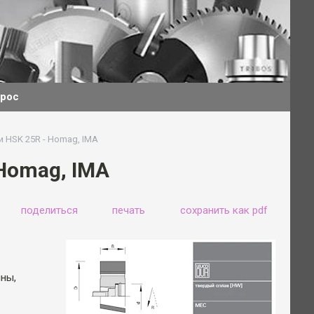
прос
 HSK 25R - Homag, IMA
Homag, IMA
поделиться
печать
сохранить как pdf
ны,