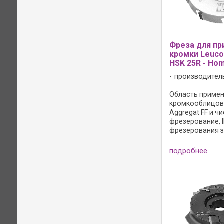
Фреза для пр
кромки Leuco
HSK 25R - Hom
производител
Область примене
кромкооблицо
Aggregat FF и ч
фрезерование, I
фрезерования 
снятия фаски на
массивной древ
подробнее
и синтетически
Исполнение: - 
передняя поверх