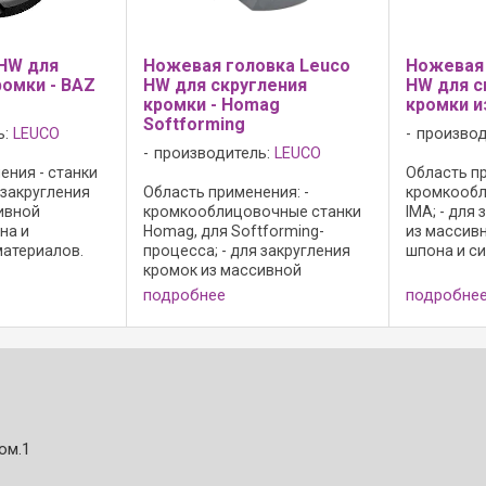
HW для
Ножевая головка Leuco
Ножевая 
ромки - BAZ
HW для скругления
HW для с
кромки - Homag
кромки и
Softforming
ь:
LEUCO
производ
производитель:
LEUCO
ения - станки
Область пр
закругления
Область применения: -
кромкообл
ивной
кромкооблицовочные станки
IMA; - для
на и
Homag, для Softforming-
из массив
материалов.
процесса; - для закругления
шпона и с
езцы без
кромок из массивной
материалов
 режущий
древесины, шпона и
резцы без 
подробнее
подробне
Board 06; - n
синтетических материалов;
режущий м
-1; -
Исполнение: - с осевым углом;
Board 05; -
вый корпус ...
- режущий материал: HW HL
мин-1; - од
Board 05; - n max = 18 000 ...
ом.1