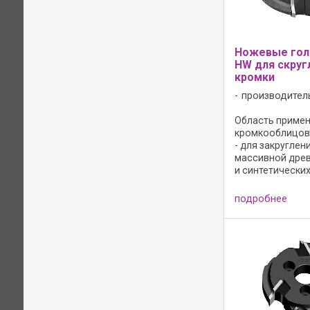
Ножевые гол
HW для скруг
кромки
производител
Область примене
кромкооблицов
- для закруглен
массивной древ
и синтетически
Для правого и ле
подробнее