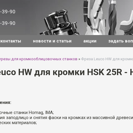
-39-90
-39-90
контакты
новости и статьи
акции
задать во
резы для кромкооблицовочных станков
»
Фреза Leuco HW для кромки
euco HW для кромки HSK 25R - 
ения:
очные станки Homag, IMA;
ия заподлицо и снятия фаски на кромках из массивной древеси
еских материалов;