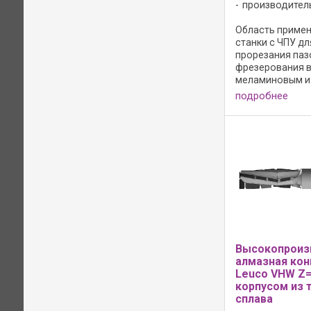
производител
Область примен
станки с ЧПУ д
прорезания паз
фрезерования в
меламиновым и
покрытием из с
подробнее
покрытых шпоном
Высокопроиз
алмазная кон
Leuco VHW Z=
корпусом из 
сплава