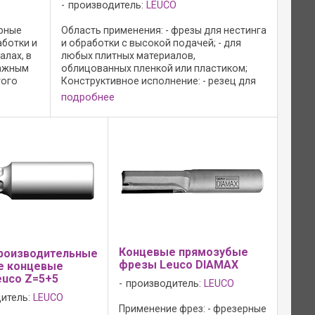
производитель:
LEUCO
ерные
Область применения: - фрезы для нестинга
аботки и
и обработки с высокой подачей; - для
алах, в
любых плитных материалов,
мажным
облицованных пленкой или пластиком;
того
Конструктивное исполнение: - резец для
ных
засверливания из поликристаллического
подробнее
алмаза (DP) для засверливания в ...
Концевые прямозубые
роизводительные
фрезы Leuco DIAMAX
е концевые
uco Z=5+5
производитель:
LEUCO
итель:
LEUCO
Применение фрез: - фрезерные