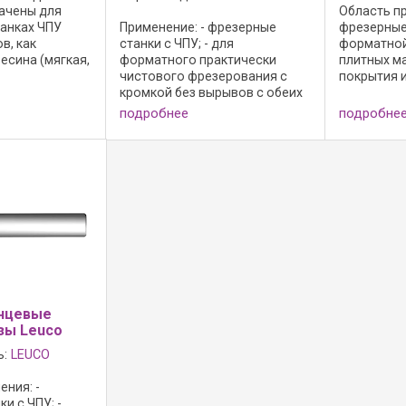
ачены для
Область пр
танках ЧПУ
Применение: - фрезерные
фрезерные 
в, как
станки с ЧПУ; - для
форматной
есина (мягкая,
форматного практически
плитных м
ическая),
чистового фрезерования с
покрытия 
МДФ, а также
кромкой без вырывов с обеих
меламином,
ревесных
сторон в массивной
шпоном; Ис
подробнее
подробне
агодаря
древесине, фанере, плит с
высокопр
сположению ...
покрытием сэндвич-плитных
инструмен
материалах; - для
реза; - с о
фрезерования вырезов и
контуров; - Для ...
нцевые
зы Leuco
ь:
LEUCO
ния: -
и с ЧПУ; -