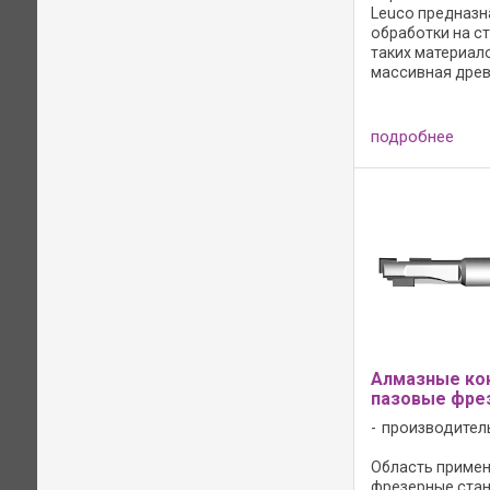
Leuco предназн
обработки на с
таких материало
массивная древ
твердая и экзот
фанеры, ДСтП, 
некоторых нед
подробнее
материалов. Бл
спиральному ра
Алмазные ко
пазовые фре
производител
Область примене
фрезерные станк