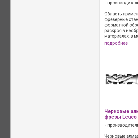
производител
Область примене
фрезерные станк
форматной обра
раскроя в необ
материалах, в м
меламиновым и
подробнее
покрытием, с п
слоистого плас
древесно-стру
материалах обли
Черновые ал
фрезы Leuco
производител
Черновые алма