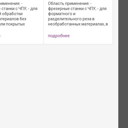
именения: -
Область применения: -
станки с ЧПУ; - для
фрезерные станки с ЧПУ; - для
 обработки
форматного и
атериалов без
разделительного реза в
или покрытых
необработанных материалах, в
 бумагой, HPL или
материалах с меламиновым и
полнение: -
бумажным покрытием, с
е
подробнее
оизводительный
покрытием из слоистого
т для чистового
пластика HPL и древесно-
севым углом; - зона ...
стружечных материалах
облицованных ...