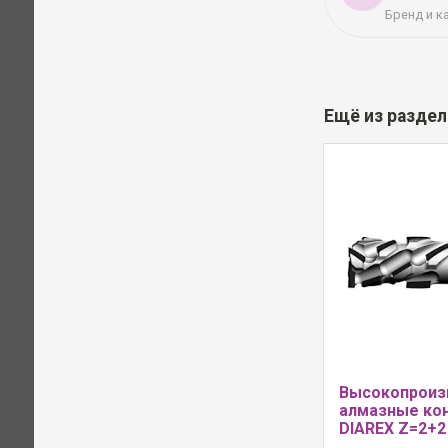
Бренд и к
Ещё из разде
Высокопроиз
алмазные ко
DIAREX Z=2+2