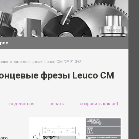
прос
ные концевые фрезы Leuco CM DP Z=3+3
онцевые фрезы Leuco CM
поделиться
печать
сохранить как pdf
шого