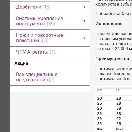
Глухие сверла
Чашечные сверла
Проходные сверла
Патроны, адаптеры и зенкеры для сверл
количества зубье
Дробители
15
- обработка без 
Алмазные дробители
Сегментные дробители
Пилы для дробителей
Сегменты для дробителей
смотреть все
Системы крепления
инструмента
39
Исполнение:
Системы крепления инструмента
Патроны и цанги для станков с ЧПУ
Системы крепления для пил, фрез и дробителей
Система Leuco Aerotech для станков с ЧПУ
Адаптеры для пил и фрез для станков с ЧПУ
смотреть все
- резец для засв
Ножи и поворотные
- с осевым углом;
пластины
60
- зона заточки ок
- n max = 24 000 м
Ножи и поворотные пластины
Ножи строгальные и бланкеты
Поворотные ножи для фрез
Ножи для кромкооблицовочных станков
Цикли для кромкооблицовочных станков
Ножи для брусующих линий и дробилок
смотреть все
ЧПУ Агрегаты
1
Преимущества:
Акции
- оптимальное ка
- плавный ход ре
Все специальные
- оптимальный вы
предложения
7