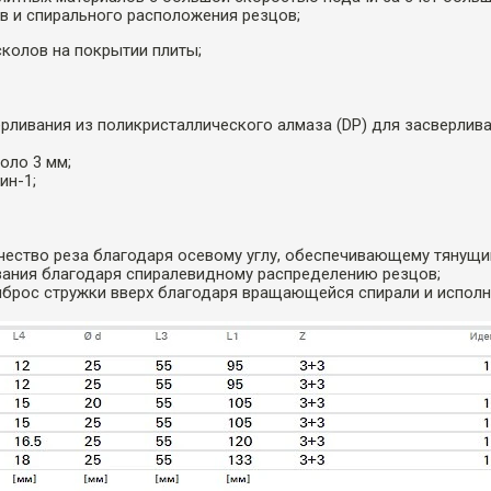
в и спирального расположения резцов;
сколов на покрытии плиты;
ерливания из поликристаллического алмаза (DP) для засверлива
оло 3 мм;
ин-1;
чество реза благодаря осевому углу, обеспечивающему тянущий 
зания благодаря спиралевидному распределению резцов;
брос стружки вверх благодаря вращающейся спирали и исполне