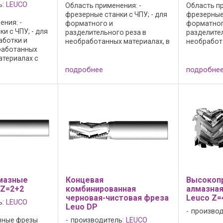
ь:
LEUCO
Область применения: -
Область пр
фрезерные станки с ЧПУ; - для
фрезерные 
ния: -
форматного и
форматног
и с ЧПУ; - для
разделительного реза в
разделите
ботки и
необработанных материалах, в
необработ
работанных
материалах с меламиновым и
материала
атериалах с
бумажным покрытием, с
бумажным 
 бумажным
покрытием из слоистого
покрытием
подробнее
подробне
окрытием из
пластика HPL и древесно-
пластика H
тика HPL и
стружечных материалах
стружечны
жечных
облицованных ...
облицованн
цованных ...
мазные
Концевая
Высокоп
 Z=2+2
комбинированная
алмазная
черновая-чистовая фреза
Leuco Z=
ь:
LEUCO
Leuo DP
производ
зные фрезы
производитель:
LEUCO