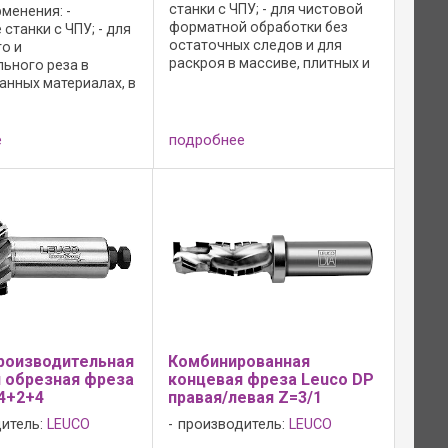
станки с ЧПУ; - для чистовой
менения: -
форматной обработки без
станки с ЧПУ; - для
остаточных следов и для
о и
раскроя в массиве, плитных и
льного реза в
искуственных материалах.
анных материалах, в
Преимущества: - обработка
х с меламиновым и
МДФ и твердой древесины с
покрытием, с
возможностью
 из слоистого
е
подробнее
последующего ...
PL и древесно-
х материалах
ых ...
роизводительная
Комбинированная
 обрезная фреза
концевая фреза Leuco DP
4+2+4
правая/левая Z=3/1
итель:
LEUCO
производитель:
LEUCO