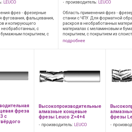
ь:
LEUCO
производитель:
LEUCO
ения фрез - фрезерные
Область применения фрез - фрез
ля фугования, фальцевания,
станки с ЧПУ. Для форматной обр
ов и копирующего
раскроя в необработанных матери
 необработанных, с
материалах с меламиновым и бу
 бумажным покрытием, с
покрытием, с покрытием из слоис
лоистого пластика HPL и
пластика HPL и древесно-стружеч
подробнее
 ...
материалах облицованных ...
водительная
Высокопроизводительные
Высокоп
цевая фреза
алмазные концевые
алмазны
3 с
фрезы Leuco Z=4+4
фрезы Le
твёрдого
производитель:
LEUCO
производ