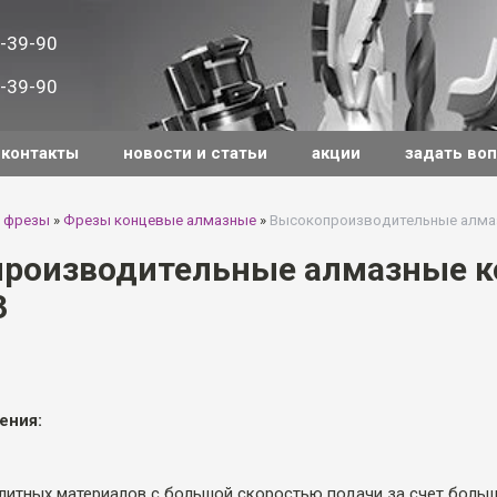
-39-90
-39-90
контакты
новости и статьи
акции
задать во
 фрезы
»
Фрезы концевые алмазные
»
Высокопроизводительные алмаз
роизводительные алмазные к
3
ения:
литных материалов с большой скоростью подачи за счет боль