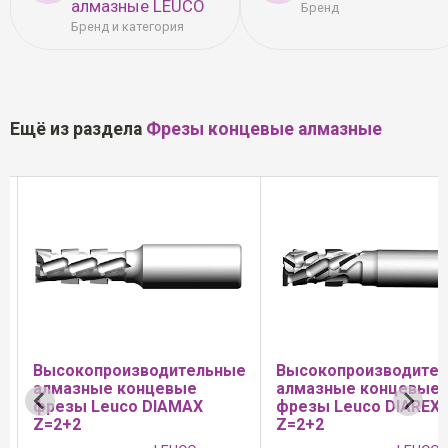
алмазные LEUCO
Бренд
Бренд и категория
Ещё из раздела
Фрезы концевые алмазные
водительные
Высокопроизводительные
Высокопр
цевые
алмазные концевые
алмазные
DIAMAX
фрезы Leuco DIAREX
фрезы Le
Z=2+2
производ