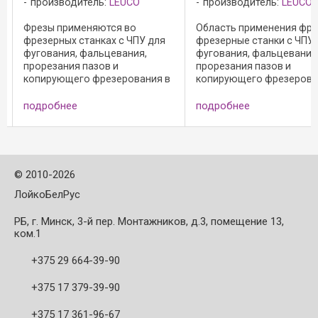
:
LEUCO
производитель:
LEUCO
Область пр
тся во
Область применения фрез -
фрезерные 
ах с ЧПУ для
фрезерные станки с ЧПУ для
форматной
цевания,
фугования, фальцевания,
раскроя в 
в и
прорезания пазов и
материалах
езерования в
копирующего фрезерования в
меламинов
 с
необработанных, с
покрытием,
 бумажным
меламиновым и бумажным
слоистого 
подробнее
подробнее
крытием из
покрытием, с покрытием из
древесно-
ика HPL и
слоистого пластика HPL и
материалах
м древесно-
покрытых шпоном ...
©
2010-2026
ЛойкоБелРус
РБ, г. Минск, 3-й пер. Монтажников, д.3, помещение 13,
ком.1
+375 29 664-39-90
+375 17 379-39-90
+375 17 361-96-67