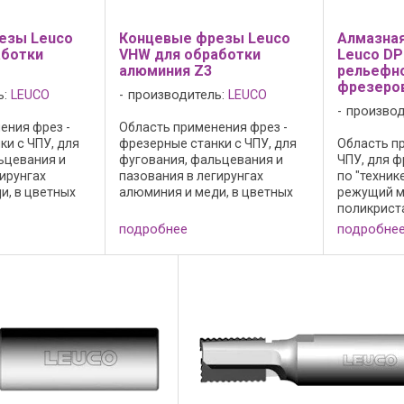
езы Leuco
Концевые фрезы Leuco
Алмазная
аботки
VHW для обработки
Leuco DP
алюминия Z3
рельефн
фрезеро
ь:
LEUCO
производитель:
LEUCO
производ
ения фрез -
Область применения фрез -
ки с ЧПУ, для
фрезерные станки с ЧПУ, для
Область пр
ьцевания и
фугования, фальцевания и
ЧПУ, для 
ирунгах
пазования в легирунгах
по "техник
и, в цветных
алюминия и меди, в цветных
режущий м
засверливания
металлах. Для засверливания
поликриста
ной подаче по
при одновременной подаче по
исполнение
подробнее
подробне
или y.
оси z и по оси x или y.
заточки 2 
 положительное
Особенности конструкции: -
очень бол
положительное ...
ресурс ос
плитных ...