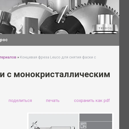
прос
териалов
»
Концевая фреза Leuco для снятия фаски с
ки с монокристаллическим
поделиться
печать
сохранить как pdf