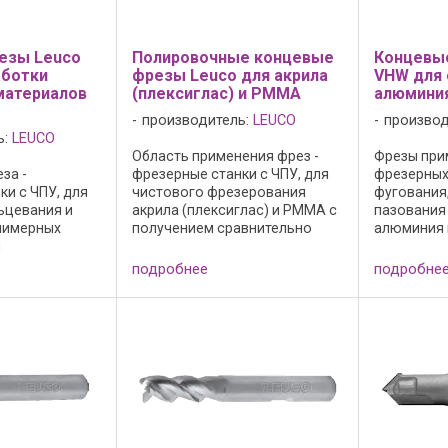
езы Leuco
Полировочные концевые
Концевы
аботки
фрезы Leuco для акрила
VHW для 
материалов
(плексиглас) и PMMA
алюмини
производитель:
LEUCO
производ
ь:
LEUCO
Область применения фрез -
Фрезы при
за -
фрезерные станки с ЧПУ, для
фрезерных
ки с ЧПУ, для
чистового фрезерования
фугования
ьцевания и
акрила (плексиглас) и РММА с
пазования 
лимерных
получением сравнительно
алюминия 
я
прозрачной поверхности.
металлах,
при
Внимание : эти инструменты не
при однов
подробнее
подробне
 подаче по оси
предназначены для
оси z и по о
y.
форматирования или раскроя,
положител
 исполнение: -
а только для ...
спирали; - ..
 кручение