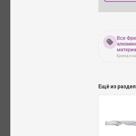
Все Фре
алюмин
матери
Бренд и к
Ещё из разде