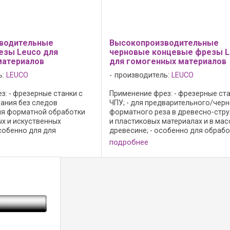
водительные
Высокопроизводительные
езы Leuco для
черновые концевые фрезы L
материалов
для гомогенных материалов
ь:
LEUCO
производитель:
LEUCO
з: - фрезерные станки с
Применение фрез: - фрезерные ста
вания без следов
ЧПУ; - для предварительного/чер
ля форматной обработки
форматного реза в древесно-стр
ых и искуственных
и пластиковых материалах и в ма
собенно для для
древесине; - особенно для обрабо
генных пластиковых плит
полимерных материалов (например
подробнее
о материала) типа ( ...
Corian, Varicor, LG ...