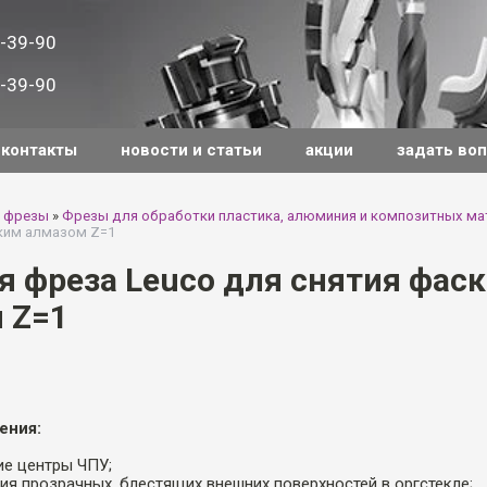
-39-90
-39-90
контакты
новости и статьи
акции
задать во
 фрезы
»
Фрезы для обработки пластика, алюминия и композитных ма
ким алмазом Z=1
я фреза Leuco для снятия фас
 Z=1
ения:
е центры ЧПУ;
ия прозрачных, блестящих внешних поверхностей в оргстекле;