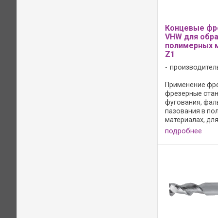
Концевые фр
VHW для обр
полимерных 
Z1
производител
Применение фре
фрезерные стан
фугования, фал
пазования в по
материалах, дл
засверливания 
подробнее
одновременной
z и по оси x или 
Конструктивное
положительное
спирали; - ...