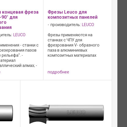
 концевая фреза
Фрезы Leuco для
-90° для
композитных панелей
ого
производитель:
LEUCO
вания
итель:
LEUCO
Фрезы применяются на
станках с ЧПУ для
именения - станки с
фрезрования V- образного
фрезерования пазов
паза в алюминиевых
е рельефа". -
композитных материалах
атериал
(Alucobond, Dibond и т.д.).
ллический алмаз; -
Преимущества: - режущий
 Topline; - зона
материал
е
подробнее
мм. Преимущества: -
поликристаллический алмаз; -
ьшой рабочий
исполнение Topline; - зона
обенно на твердых
заточки 2 мм; - очень ...