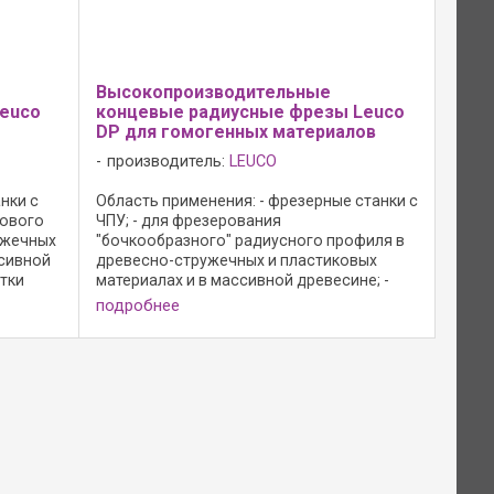
Высокопроизводительные
euco
концевые радиусные фрезы Leuco
DP для гомогенных материалов
производитель:
LEUCO
нки с
Область применения: - фрезерные станки с
нового
ЧПУ; - для фрезерования
ужечных
"бочкообразного" радиусного профиля в
ссивной
древесно-стружечных и пластиковых
тки
материалах и в массивной древесине; -
, Trespa
особенно для обработки полимерных
подробнее
материалов (например, Trespa Corian, ...