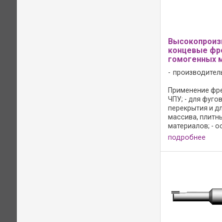
Высокопроиз
концевые фр
гомогенных 
производител
Применение фре
ЧПУ; - для фуго
перекрытия и д
массива, плитн
материалов; - о
обработки гомо
подробнее
(из искуственног