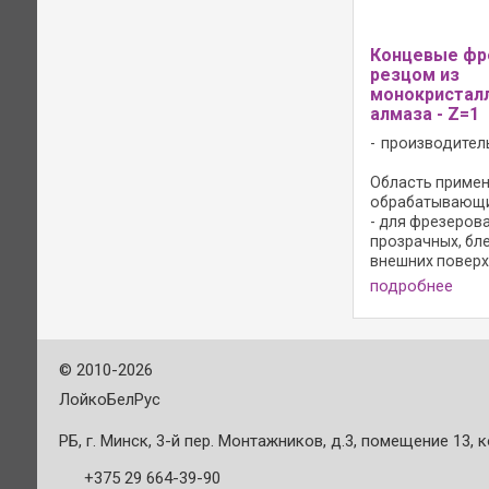
Концевые фр
резцом из
монокристал
алмаза - Z=1
производител
Область примене
обрабатывающи
- для фрезеров
прозрачных, бл
внешних поверх
оргстекле; Испо
подробнее
торцевой режущ
торцевой режущ
зона заточки 1,0
24 000 мин-1; ...
©
2010-2026
ЛойкоБелРус
РБ, г. Минск, 3-й пер. Монтажников, д.3, помещение 13, к
+375 29 664-39-90