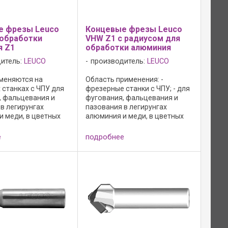
е фрезы Leuco
Концевые фрезы Leuco
обработки
VHW Z1 с радиусом для
я Z1
обработки алюминия
итель:
LEUCO
производитель:
LEUCO
меняются на
Область применения: -
 станках с ЧПУ для
фрезерные станки с ЧПУ; - для
, фальцевания и
фугования, фальцевания и
в легирунгах
пазования в легирунгах
и меди, в цветных
алюминия и меди, в цветных
 для засверливания
металлах; - особенно
ременной подаче по
подходит для пазования в
е
подробнее
си x или y: -
алюминии; - для
ьное кручение
засверливания при
.
одновременной подаче по оси
z и по оси x ...