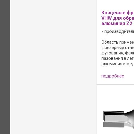
Концевые фр
VHW для обр
алюминия Z2
производител
Область примен
фрезерные стан
фугования, фал
пазования в лег
алюминия и мед
металлах. Для 
при одновремен
подробнее
оси z и по оси x 
Конструкция: -
кручение ...