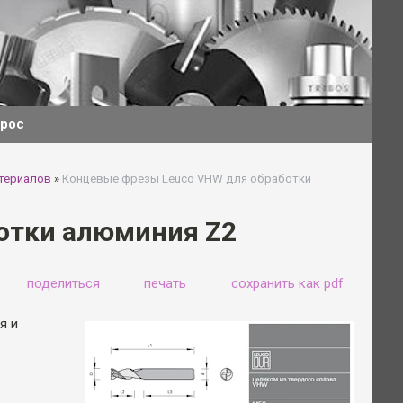
прос
териалов
»
Концевые фрезы Leuco VHW для обработки
отки алюминия Z2
поделиться
печать
сохранить как pdf
я и