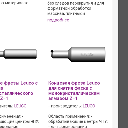
ых материалах
без следов перекрытия и для
 Dibond и т.д.).
форматной обработки
тва: - режущий
массива, плитных и
искуственных материалов; -
е
подробнее
ллический алмаз; -
особенно для для обработки
 Topline; - зона
гомогенных пластиковых плит
; - очень ...
(из искуственного материала)
типа ( ...
е фрезы Leuco с
Концевая фреза Leuco
из
для снятия фаски с
сталлического
монокристаллическим
 Z=1
алмазом Z=1
дитель:
LEUCO
производитель:
LEUCO
рименения: -
Область применения: -
вающие центры ЧПУ;
обрабатывающие центры ЧПУ;
зерования
- для фрезерования