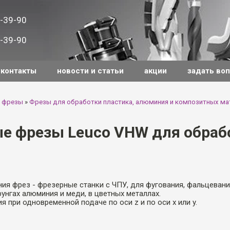
-39-90
-39-90
контакты
новости и статьи
акции
задать во
 фрезы
»
Фрезы для обработки пластика, алюминия и композитных ма
е фрезы Leuco VHW для обраб
ия фрез - фрезерные станки с ЧПУ, для фугования, фальцевани
рунгах алюминия и меди, в цветных металлах.
я при одновременной подаче по оси z и по оси x или y.