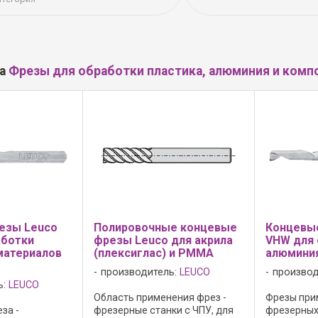
ла
Фрезы для обработки пластика, алюминия и комп
езы Leuco
Полировочные концевые
Концевы
аботки
фрезы Leuco для акрила
VHW для 
материалов
(плексиглас) и PMMA
алюмини
производитель:
LEUCO
производ
ь:
LEUCO
Область применения фрез -
Фрезы при
за -
фрезерные станки с ЧПУ, для
фрезерных