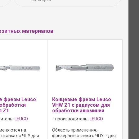
озитных материалов
е фрезы Leuco
Концевые фрезы Leuco
обработки
VHW Z1 с радиусом для
я Z1
обработки алюминия
итель:
LEUCO
производитель:
LEUCO
меняются на
Область применения: -
 станках с ЧПУ для
фрезерные станки с ЧПУ; - для