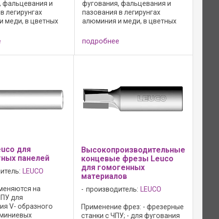
, фальцевания и
фугования, фальцевания и
в легирунгах
пазования в легирунгах
и меди, в цветных
алюминия и меди, в цветных
 для засверливания
металлах; - особенно
ременной подаче по
подходит для пазования в
е
подробнее
си x или y: -
алюминии; - для
ьное кручение
засверливания при
.
одновременной подаче по оси
z и по оси x ...
uco для
Высокопроизводительные
ных панелей
концевые фрезы Leuco
для гомогенных
итель:
LEUCO
материалов
меняются на
производитель:
LEUCO
ЧПУ для
ия V- образного
Применение фрез: - фрезерные
юминиевых
станки с ЧПУ; - для фугования