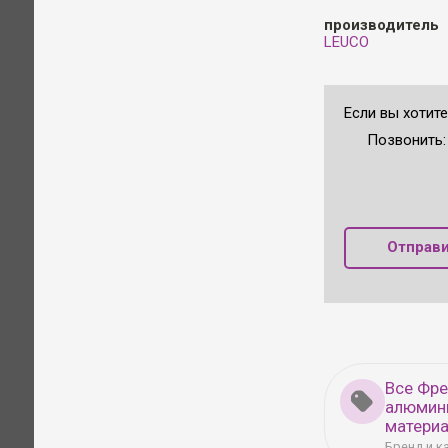
производитель
LEUCO
Если вы хотит
Позвонить
Отправи
Все Фре
алюмин
матери
Бренд и к