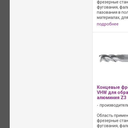
фрезерные стан
фугования, фал
пазования в по
материалах, дл
засверливания 
подробнее
одновременной
z и по оси x или 
Конструктивное
положительное
спирали; - ...
Концевые фр
VHW для обр
алюминия Z3
производител
Область примен
фрезерные стан
фугования, фал