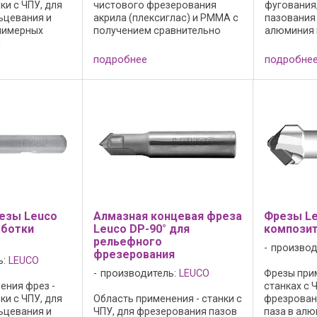
ки с ЧПУ, для
чистового фрезерования
фугования
ьцевания и
акрила (плексиглас) и РММА с
пазования 
лимерных
получением сравнительно
алюминия 
я
прозрачной поверхности.
металлах,
при
Внимание : эти инструменты не
при однов
подробнее
подробне
 подаче по оси
предназначены для
оси z и по о
y.
форматирования или раскроя,
положител
 исполнение: -
а только для ...
спирали; - ..
 кручение
езы Leuco
Алмазная концевая фреза
Фрезы Le
аботки
Leuco DP-90° для
композит
рельефного
производ
фрезерования
ь:
LEUCO
производитель:
LEUCO
Фрезы при
ения фрез -
станках с 
ки с ЧПУ, для
Область применения - станки с
фрезрован
ьцевания и
ЧПУ, для фрезерования пазов
паза в ал