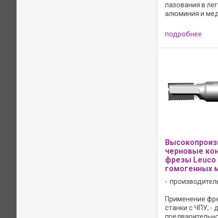
пазования в лег
алюминия и мед
металлах. Для 
при одновремен
подробнее
оси z и по оси x 
Особенности ко
положительное .
Высокопроиз
черновые ко
фрезы Leuco
гомогенных 
производител
Применение фре
станки с ЧПУ; - 
предварительн