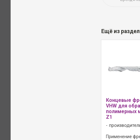
Ещё из разде
Концевые фр
VHW для обр
полимерных 
Z1
производител
Применение фре