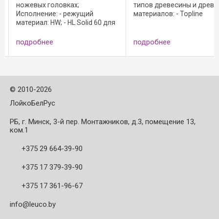
ножевых головках;
типов древесины и древ
Исполнение: - режущий
материалов: - Topline
материал: HW; - HL Solid 60 для
(полированная передняя
твердой и мягкой ...
поверхность резца и
-
микрошлифованная его
подробнее
подробнее
задняя поверхность); -
режущий материал - тве
сплав HW; - HL ...
©
2010-2026
ЛойкоБелРус
РБ, г. Минск, 3-й пер. Монтажников, д.3, помещение 13,
ком.1
+375 29 664-39-90
+375 17 379-39-90
+375 17 361-96-67
info@leuco.by