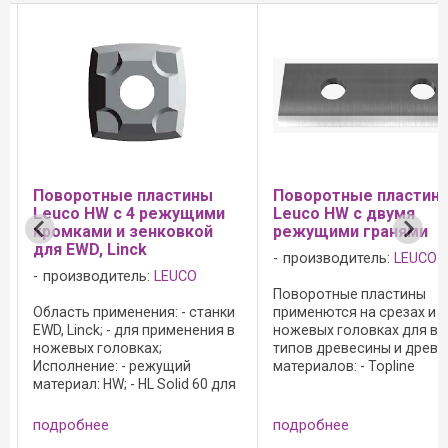
Поворотные пластины
Поворотные пластин
Leuco HW с 4 режущими
Leuco HW с двумя
кромками и зенковкой
режущими гранями
для EWD, Linck
производитель:
LEUCO
производитель:
LEUCO
Поворотные пластины
Область применения: - станки
применются на срезах и
EWD, Linck; - для применения в
ножевых головках для вс
ножевых головках;
типов древесины и древ
Исполнение: - режущий
материалов: - Topline
материал: HW; - HL Solid 60 для
(полированная передняя
твердой и мягкой ...
поверхность резца и
микрошлифованная его
подробнее
подробнее
задняя поверхность); -